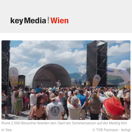
Rund 2.000 Besucher feierten den Start der Sommersaison auf der Medrig Alm
in See.
© TVB Paznaun - Ischgl