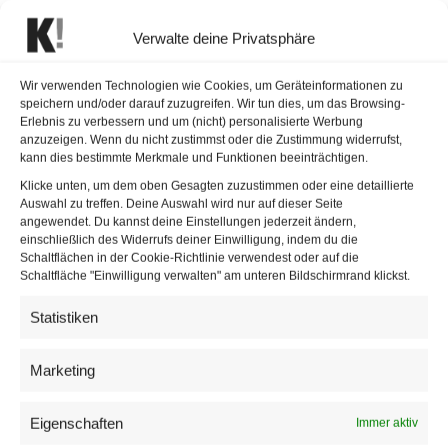
Hinterseer präsentierte eine Mischung aus langjährigen
Verwalte deine Privatsphäre
Publikumslieblingen und neuen Schlagern seines
aktuellen Albums „Bärig – mit Herz und Gfühl“, das erst vor
Wir verwenden Technologien wie Cookies, um Geräteinformationen zu
speichern und/oder darauf zuzugreifen. Wir tun dies, um das Browsing-
wenigen Tagen erschienen ist. Auf der Setlist standen
Erlebnis zu verbessern und um (nicht) personalisierte Werbung
unter anderem „Amore Mio“, „I sitz auf en Stoa“ und „Tiroler
anzuzeigen. Wenn du nicht zustimmst oder die Zustimmung widerrufst,
kann dies bestimmte Merkmale und Funktionen beeinträchtigen.
Berge“. Die neuen Lieder greifen jene Themen auf, für die
Klicke unten, um dem oben Gesagten zuzustimmen oder eine detaillierte
der ehemalige Skirennläufer seit Jahren steht: Heimat,
Auswahl zu treffen. Deine Auswahl wird nur auf dieser Seite
Natur und das Leben in den Bergen.
angewendet. Du kannst deine Einstellungen jederzeit ändern,
einschließlich des Widerrufs deiner Einwilligung, indem du die
Schaltflächen in der Cookie-Richtlinie verwendest oder auf die
Schaltfläche "Einwilligung verwalten" am unteren Bildschirmrand klickst.
Statistiken
Marketing
Eigenschaften
Immer aktiv