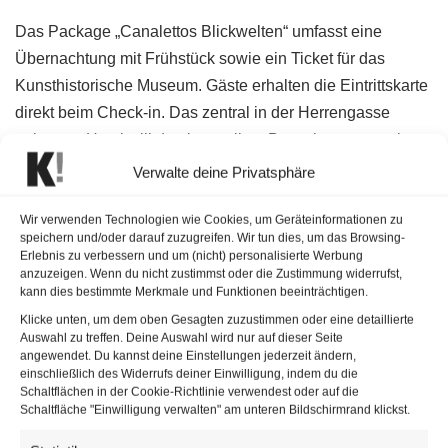
Das Package „Canalettos Blickwelten“ umfasst eine
Übernachtung mit Frühstück sowie ein Ticket für das
Kunsthistorische Museum. Gäste erhalten die Eintrittskarte
direkt beim Check-in. Das zentral in der Herrengasse
gelegene Hotel will damit vor allem Besucher ansprechen,
die einen Aufenthalt in Wien mit einem Museumsbesuch
Verwalte deine Privatsphäre
verbinden möchten.
Wir verwenden Technologien wie Cookies, um Geräteinformationen zu
speichern und/oder darauf zuzugreifen. Wir tun dies, um das Browsing-
Erlebnis zu verbessern und um (nicht) personalisierte Werbung
anzuzeigen. Wenn du nicht zustimmst oder die Zustimmung widerrufst,
kann dies bestimmte Merkmale und Funktionen beeinträchtigen.
Klicke unten, um dem oben Gesagten zuzustimmen oder eine detaillierte
Auswahl zu treffen. Deine Auswahl wird nur auf dieser Seite
angewendet. Du kannst deine Einstellungen jederzeit ändern,
einschließlich des Widerrufs deiner Einwilligung, indem du die
Schaltflächen in der Cookie-Richtlinie verwendest oder auf die
Schaltfläche "Einwilligung verwalten" am unteren Bildschirmrand klickst.