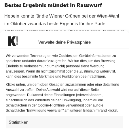
Bestes Ergebnis mündet in Rauswurf
Hebein konnte für die Wiener Grünen bei der Wien-Wahl
im Oktober zwar das beste Ergebnis für ihre Partei
einfahren. Trotzdem flogen die Ökos nach zehn Jahren aus
der Koalition mit der SPÖ. Die damalige
Verwalte deine Privatsphäre
Vizebürgermeisterin und Verkehrsstadträtin wurde
daraufhin vom Rathausklub mit keiner Funktion mehr
Wir verwenden Technologien wie Cookies, um Geräteinformationen zu
speichern und/oder darauf zuzugreifen. Wir tun dies, um das Browsing-
betraut. Hebein verzichtete daraufhin auch auf ihr
Erlebnis zu verbessern und um (nicht) personalisierte Werbung
Gemeinderatsmandat, blieb aber vorerst Parteichefin. Für
anzuzeigen. Wenn du nicht zustimmst oder die Zustimmung widerrufst,
kann dies bestimmte Merkmale und Funktionen beeinträchtigen.
dieses Amt wurde sie bis Ende 2021 gewählt. Wobei sie
Klicke unten, um dem oben Gesagten zuzustimmen oder eine detaillierte
bereits im November ankündigte, dieses Amt deutlich
Auswahl zu treffen. Deine Auswahl wird nur auf dieser Seite
früher zurücklegen zu wollen. Der bisherige Klubchef
angewendet. Du kannst deine Einstellungen jederzeit ändern,
einschließlich des Widerrufs deiner Einwilligung, indem du die
David Ellensohn behielt sein Amt. Der bisherige
Schaltflächen in der Cookie-Richtlinie verwendest oder auf die
Planungssprecher Peter Kraus und Neo-Mandatarin
Judith
Schaltfläche "Einwilligung verwalten" am unteren Bildschirmrand klickst.
Pühringer
wurden nicht amtsführende Stadträte. Ein paar
Statistiken
Wenige entschieden, sie mit keiner Funktion mehr zu