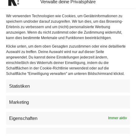
Das Wiener Riesenrad
Verwalte deine Privatsphäre
dreht sich wieder
Wir verwenden Technologien wie Cookies, um Geräteinformationen zu
speichern und/oder darauf zuzugreifen. Wir tun dies, um das Browsing-
Erlebnis zu verbessern und um (nicht) personalisierte Werbung
In einem historischen Moment hat Bürgermeister Michael
anzuzeigen. Wenn du nicht zustimmst oder die Zustimmung widerrufst,
Ludwig gemeinsam mit Wirtschaftsstadtrat Peter Hanke,
kann dies bestimmte Merkmale und Funktionen beeinträchtigen.
Tourismusdirektor
Norbert Kettner und Riesenrad-
Klicke unten, um dem oben Gesagten zuzustimmen oder eine detaillierte
Auswahl zu treffen. Deine Auswahl wird nur auf dieser Seite
Miteigentümerin Nora Lamac das Wiener Riesenrad
angewendet. Du kannst deine Einstellungen jederzeit ändern,
wieder in Bewegung gesetzt und damit eine wichtige
einschließlich des Widerrufs deiner Einwilligung, indem du die
Schaltflächen in der Cookie-Richtlinie verwendest oder auf die
Botschaft in die Welt geschickt: Wien ist eine der ersten
Schaltfläche "Einwilligung verwalten" am unteren Bildschirmrand klickst.
Städte weltweit, in der das Leben wieder erwacht.
Statistiken
Marketing
Eigenschaften
Immer aktiv