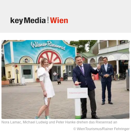
Nora Lamac, Michael Ludwig und Peter Hanke drehen das Riesenrad an
© WienTourismus/Rainer Fehringer