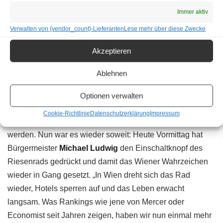
Immer aktiv
Verwalten von {vendor_count}-Lieferanten
Lese mehr über diese Zwecke
Akzeptieren
Bis Betriebsschluss ohne Unterbrechung
Ablehnen
Das Riesenrad – Sinnbild für Wien und den Tourismus –
hat sich seit Ende des Zweiten Weltkriegs ohne
Optionen verwalten
Unterbrechung gedreht und musste aufgrund von Corona
Cookie-Richtlinie
Datenschutzerklärung
Impressum
Mitte März erstmals seit über 70 Jahren ausgeschaltet
werden. Nun war es wieder soweit: Heute Vormittag hat
Bürgermeister
Michael Ludwig
den Einschaltknopf des
Riesenrads gedrückt und damit das Wiener Wahrzeichen
wieder in Gang gesetzt. „In Wien dreht sich das Rad
wieder, Hotels sperren auf und das Leben erwacht
langsam. Was Rankings wie jene von Mercer oder
Economist seit Jahren zeigen, haben wir nun einmal mehr