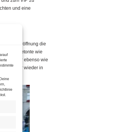
n und zum VIP zu
achten und eine
vor der Eröffnung die
.
Ludwig
betonte wie
arauf
n und Wiener ebenso wie
ierte
estimmte
tival heuer wieder in
 Deine
ern,
chtlinie
kst.