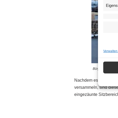
Eigens
Verwalten
Bürgermeister Mi
Nachdem es in den ver
versammeln, sind diese 
eingezäunte Sitzbereic