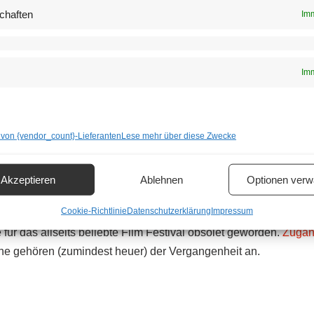
chaften
Imm
Imm
 von {vendor_count}-Lieferanten
Lese mehr über diese Zwecke
Akzeptieren
Ablehnen
Optionen verw
chael Ludwig (re.) und Finanzstadtrat Peter Hanke auf Visite am Rathausplatz | ©
Cookie-Richtlinie
Datenschutzerklärung
Impressum
gangenen Jahren etliche Bedenken gab, viele Menschen proakti
für das allseits beliebte Film Festival obsolet geworden.
Zugan
he gehören (zumindest heuer) der Vergangenheit an.