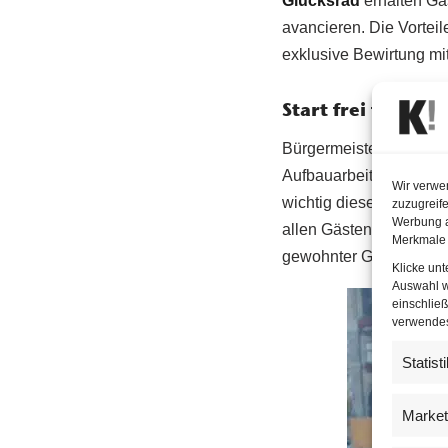
Glücksrad
erhalten Gäs
avancieren. Die Vorteil
exklusive Bewirtung mi
Start frei für das 
Bürgermeister Michael 
Aufbauarbeiten auf dem
Wir verwe
wichtig dieses “kostenl
zuzugreife
Werbung a
allen Gästen der Stadt
Merkmale 
gewohnter Größe stattf
Klicke un
Auswahl w
einschließ
verwendest
Statist
Market