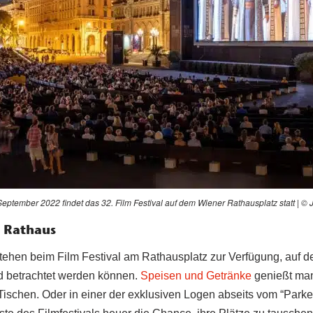
. September 2022 findet das 32. Film Festival auf dem Wiener Rathausplatz statt | 
 Rathaus
tehen beim Film Festival am Rathausplatz zur Verfügung, auf d
d betrachtet werden können.
Speisen und Getränke
genießt man
n Tischen. Oder in einer der exklusiven Logen abseits vom “Parke