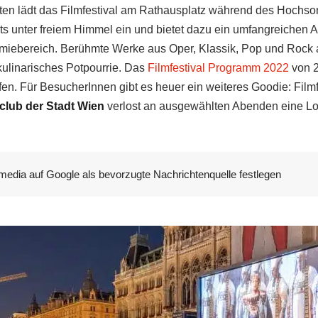
nten lädt das Filmfestival am Rathausplatz während des Hochs
ts unter freiem Himmel ein und bietet dazu ein umfangreichen
iebereich. Berühmte Werke aus Oper, Klassik, Pop und Rock au
kulinarisches Potpourrie. Das
Filmfestival Programm 2022
von 2
fen. Für BesucherInnen gibt es heuer ein weiteres Goodie: Film
sclub der Stadt Wien
verlost an ausgewählten Abenden eine Lo
media auf Google als bevorzugte Nachrichtenquelle festlegen