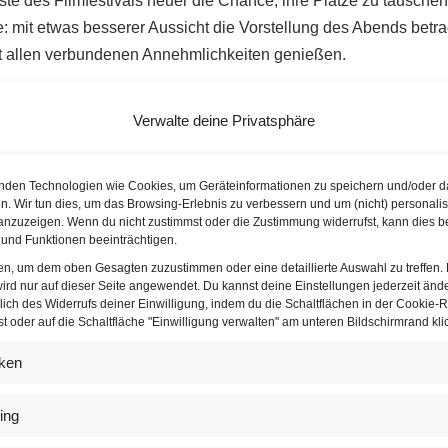
te des Filmfestivals heuer die Chance, ihre Plätze zu tausche
e: mit etwas besserer Aussicht die Vorstellung des Abends betr
t allen verbundenen Annehmlichkeiten genießen.
Filmfestival 2022
Verwalte deine Privatsphäre
Ludwig und Finanzstadtrat Peter Hanke besuchten wenige Tage 
 Rathausplatz und machten sich ein Bild von den Fortschritten
nden Technologien wie Cookies, um Geräteinformationen zu speichern und/oder d
ose, frei zugängliche Kulturangebot ist”, das allen Wienerinne
n. Wir tun dies, um das Browsing-Erlebnis zu verbessern und um (nicht) personalis
nzuzeigen. Wenn du nicht zustimmst oder die Zustimmung widerrufst, kann dies b
 geboten wird.
Hanke
zeigte sich wiederum erfreut, dass das Fes
und Funktionen beeinträchtigen.
inden kann.
ten, um dem oben Gesagten zuzustimmen oder eine detaillierte Auswahl zu treffen.
ird nur auf dieser Seite angewendet. Du kannst deine Einstellungen jederzeit änd
lich des Widerrufs deiner Einwilligung, indem du die Schaltflächen in der Cookie-Ri
 oder auf die Schaltfläche "Einwilligung verwalten" am unteren Bildschirmrand klic
iken
ing