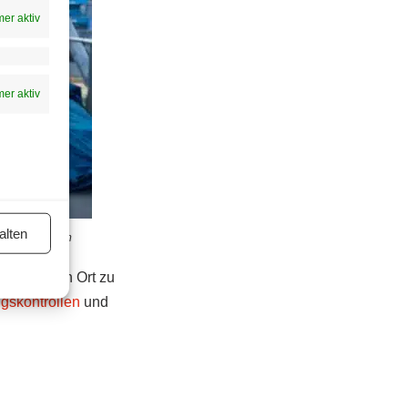
er aktiv
er aktiv
alten
 David Bohmann
v an einen Ort zu
gskontrollen
und