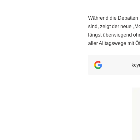
Während die Debatten r
sind, zeigt der neue „M
längst überwiegend ohn
aller Alltagswege mit Ö
key