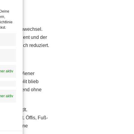
Fuß
 Deine
ern,
chtlinie
kst.
 Paradigmenwechsel.
icht 30 Prozent und der
1993 deutlich reduziert.
er aktiv
halten der Wiener
 Modal Split blieb
 Wien zunehmend ohne
er aktiv
rm der Stadt.
rückgelegt. Öffis, Fuß-
ie Wien seine