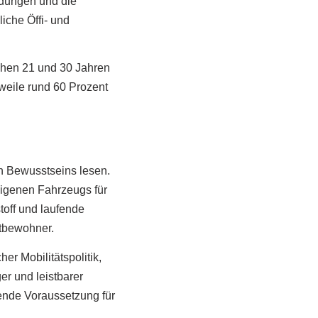
dungen und die
iche Öffi- und
chen 21 und 30 Jahren
rweile rund 60 Prozent
en Bewusstseins lesen.
eigenen Fahrzeugs für
toff und laufende
dtbewohner.
er Mobilitätspolitik,
er und leistbarer
gende Voraussetzung für