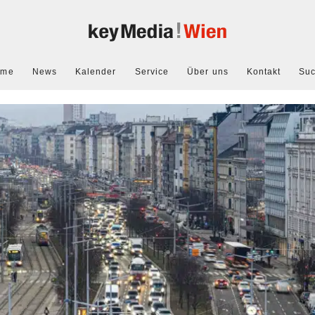
ome
News
Kalender
Service
Über uns
Kontakt
Su