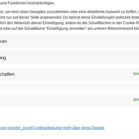
und Funktionen beeinträchtigen.
t Modal Split 2025 werden rund drei Viertel aller Alltagswege in Wien mit Öffis, zu 
ten, um dem oben Gesagten zuzustimmen oder eine detaillierte Auswahl zu treffen.
r dem Fahrrad zurückgelegt. | © Stadt Wien/MA 18 und Wiener Linien
ird nur auf dieser Seite angewendet. Du kannst deine Einstellungen jederzeit änd
lich des Widerrufs deiner Einwilligung, indem du die Schaltflächen in der Cookie-Ri
 oder auf die Schaltfläche "Einwilligung verwalten" am unteren Bildschirmrand klic
en keine plötzliche Veränderung sondern den fortschreitenden
chen Verkehrs liegt aktuell bei 33,6 Prozent, der Fußverkehr erre
iken
. Der Pkw-Anteil liegt bei 24,9 Prozent und hat sich damit seit 
ing
einen Mobilitätsmix
chaften
Imm
igen vor allem eine langfristige Verschiebung im Mobilitätsver
änderungen gegenüber dem Vorjahr gab es laut Stadt nicht, der
. Gleichzeitig bestätigt die Erhebung, dass sich der Alltag in
Imm
t.
 Zu-Fuß-Gehen inzwischen die zweitwichtigste Fortbewegungsfo
als 40 Prozent aller Alltagswege ohne motorisierten Verkehr zu
 von {vendor_count}-Lieferanten
Lese mehr über diese Zwecke
amit die Grundlage jener „umweltfreundlichen Mobilität“, auf d
end ausrichtet.