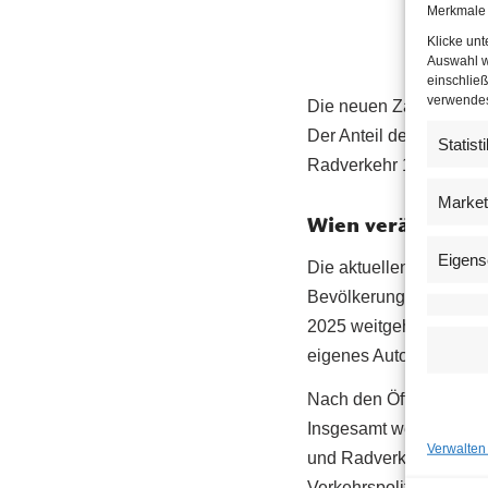
Merkmale 
Lau
Klicke un
ode
Auswahl w
einschließ
verwendest
Die neuen Zahlen zeig
Der Anteil des öffentli
Statist
Radverkehr 10,5 Prozent
Market
Wien verändert s
Eigens
Die aktuellen Zahlen ze
Bevölkerung. Große Ver
2025 weitgehend stabil
eigenes Auto organisier
Nach den Öffis ist das
Insgesamt werden mehr 
Verwalten
und Radverkehr bilden d
Verkehrspolitik zunehm