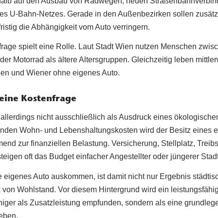
shalb auf den Ausbau von Radwegen, neuen Straßenbahnverbin
es U-Bahn-Netzes. Gerade in den Außenbezirken sollen zusätzl
istig die Abhängigkeit vom Auto verringern.
rage spielt eine Rolle. Laut Stadt Wien nutzen Menschen zwis
oder Motorrad als ältere Altersgruppen. Gleichzeitig leben mittle
nen und Wiener ohne eigenes Auto.
 eine Kostenfrage
 allerdings nicht ausschließlich als Ausdruck eines ökologisch
igenden Wohn- und Lebenshaltungskosten wird der Besitz eines 
nd zur finanziellen Belastung. Versicherung, Stellplatz, Treibs
teigen oft das Budget einfacher Angestellter oder jüngerer Sta
eigenes Auto auskommen, ist damit nicht nur Ergebnis städtisch
von Wohlstand. Vor diesem Hintergrund wird ein leistungsfähig
eniger als Zusatzleistung empfunden, sondern als eine grundle
eben.