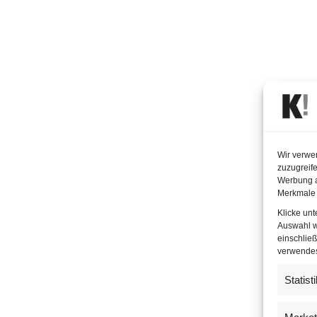
Wir verwe
zuzugreife
Werbung a
Merkmale 
Klicke un
Auswahl w
einschließ
verwendest
Statist