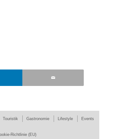
Touristik
Gastronomie
Lifestyle
Events
ookie-Richtlinie (EU)