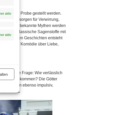
gen auf die Probe gestellt werden.
er aktiv
pelgänger sorgen für Verwirrung,
nd selbst bekannte Mythen werden
as Stück klassische Sagenstoffe mit
er aktiv
us den alten Geschichten entsteht
 turbulente Komödie über Liebe,
ächen.
ine zeitlose Frage: Wie verlässlich
alten
le ins Spiel kommen? Die Götter
ern handeln ebenso impulsiv,
hen selbst.