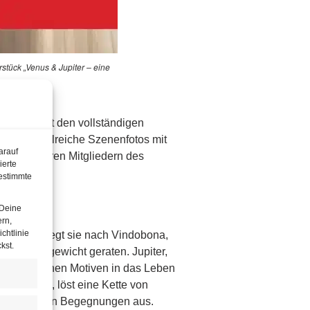
stück „Venus & Jupiter – eine
mödie“.
. Es enthält den vollständigen
 sowie zahlreiche Szenenfotos mit
arauf
 und weiteren Mitgliedern des
ierte
estimmte
 Deine
ern,
chtlinie
auf und verlegt sie nach Vindobona,
kst.
m Gleichgewicht geraten. Jupiter,
 persönlichen Motiven in das Leben
eib beginnt, löst eine Kette von
erraschenden Begegnungen aus.