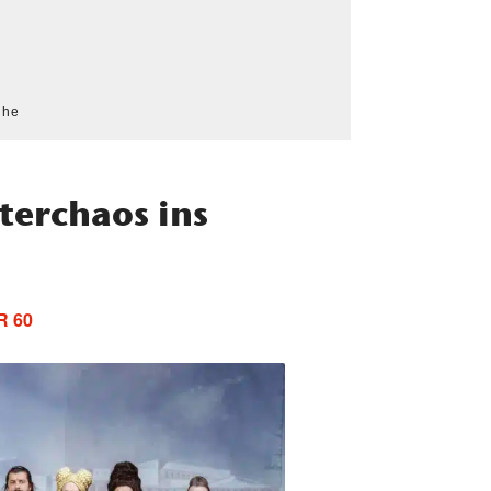
che
terchaos ins
R 60