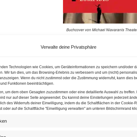
Buchcover von Michael Niavaranis Theater
göttlich römische Ko
Verwalte deine Privatsphäre
Parallel zur Produktion ist ein Buch erschienen
Bühnentext, ein Vorwort von Michael Niavarani
nden Technologien wie Cookies, um Geräteinformationen zu speichern und/oder d
Jennifer Frankl, Otto Jaus, Maddalena Hirschal
n. Wir tun dies, um das Browsing-Erlebnis zu verbessern und um (nicht) personalis
Ensembles.
nzuzeigen. Wenn du nicht zustimmst oder die Zustimmung widerrufst, kann dies b
und Funktionen beeinträchtigen.
Um Gotteswillen – die Handlung
ten, um dem oben Gesagten zuzustimmen oder eine detaillierte Auswahl zu treffen.
ird nur auf dieser Seite angewendet. Du kannst deine Einstellungen jederzeit änd
lich des Widerrufs deiner Einwilligung, indem du die Schaltflächen in der Cookie-Ri
Der Stoff greift Motive der antiken Mythologie 
 oder auf die Schaltfläche "Einwilligung verwalten" am unteren Bildschirmrand klic
wo Götter und Menschen gleichermaßen aus de
Venus, Juno und Apollo mischen sich aus ganz
iken
der Sterblichen ein. Was als göttlicher Zeitvertr
Verwechslungen, falschen Identitäten und üb