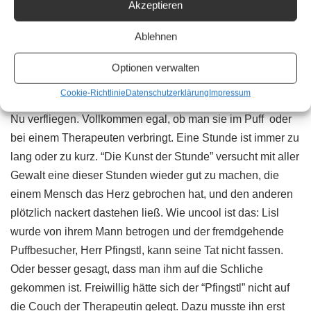
Akzeptieren
Ablehnen
Paul Pizzera ist unter die Autoren gegangen | © Ulli Rauch
Optionen verwalten
Auf der Couch gefesselt
Cookie-Richtlinie
Datenschutzerklärung
Impressum
Sechzig Minuten können eine Ewigkeit dauern oder wie im
Nu verfliegen. Vollkommen egal, ob man sie im Puff oder
bei einem Therapeuten verbringt. Eine Stunde ist immer zu
lang oder zu kurz. “Die Kunst der Stunde” versucht mit aller
Gewalt eine dieser Stunden wieder gut zu machen, die
einem Mensch das Herz gebrochen hat, und den anderen
plötzlich nackert dastehen ließ. Wie uncool ist das: Lisl
wurde von ihrem Mann betrogen und der fremdgehende
Puffbesucher, Herr Pfingstl, kann seine Tat nicht fassen.
Oder besser gesagt, dass man ihm auf die Schliche
gekommen ist. Freiwillig hätte sich der “Pfingstl” nicht auf
die Couch der Therapeutin gelegt. Dazu musste ihn erst