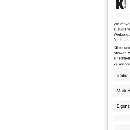
Wir verwe
zuzugreife
Werbung a
Merkmale 
Klicke un
Auswahl w
einschließ
verwendest
Statist
Market
Eigens