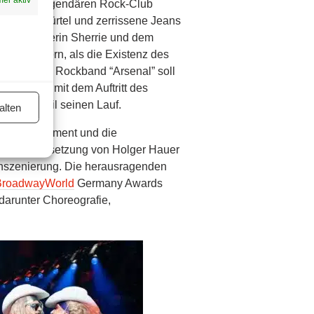
Jahre, im legendären Rock-Club
o Nietengürtel und zerrissene Jeans
iven Kellnerin Sherrie und dem
 guten Stern, als die Existenz des
folgreichen Rockband “Arsenal” soll
llen, aber mit dem Auftritt des
das Unheil seinen Lauf.
alten
che Arrangement und die
tsche Übersetzung von Holger Hauer
 Inszenierung. Die herausragenden
BroadwayWorld
Germany Awards
darunter Choreografie,