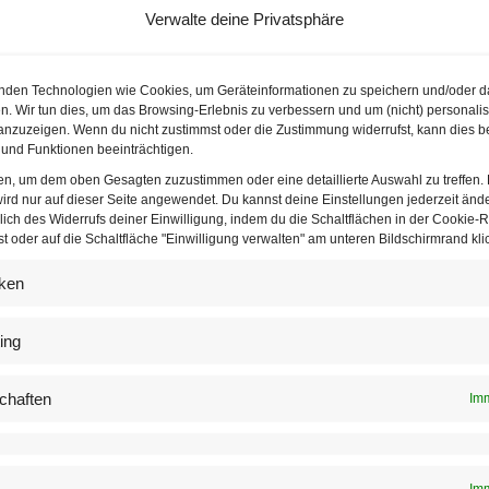
Verwalte deine Privatsphäre
nden Technologien wie Cookies, um Geräteinformationen zu speichern und/oder d
n. Wir tun dies, um das Browsing-Erlebnis zu verbessern und um (nicht) personalis
nzuzeigen. Wenn du nicht zustimmst oder die Zustimmung widerrufst, kann dies b
und Funktionen beeinträchtigen.
ten, um dem oben Gesagten zuzustimmen oder eine detaillierte Auswahl zu treffen.
ird nur auf dieser Seite angewendet. Du kannst deine Einstellungen jederzeit änd
lich des Widerrufs deiner Einwilligung, indem du die Schaltflächen in der Cookie-Ri
 oder auf die Schaltfläche "Einwilligung verwalten" am unteren Bildschirmrand klic
iken
ing
Rock of Ages von 13. bis 16. April 2024
chaften
Imm
Es gibt auch eine Story
Imm