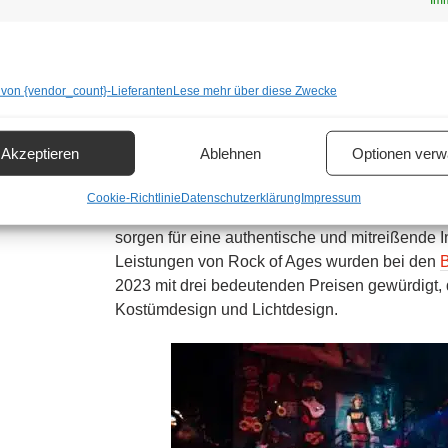
Die Handlung spielt im Los Angeles der 80er 
“Bourbon Room” am berühmten Sunset Strip, w
regieren. Doch die Love-Story zwischen der na
abgeklärten Barkeeper Drew steht unter keinem
 von {vendor_count}-Lieferanten
Lese mehr über diese Zwecke
Clubs bedroht wird. Ein Benefiz-Konzert der er
helfen, die leere Kasse des Clubbetreibers zu fü
exzentrischen Leadsängers Stacee Jaxx nimmt 
Akzeptieren
Ablehnen
Optionen verw
Das Buch von Chris D’Arienzo, das musikalis
Cookie-Richtlinie
Datenschutzerklärung
Impressum
Orchestrierung von Ethan Popp sowie die deu
sorgen für eine authentische und mitreißende
Leistungen von Rock of Ages wurden bei den
2023 mit drei bedeutenden Preisen gewürdigt, 
Kostümdesign und Lichtdesign.