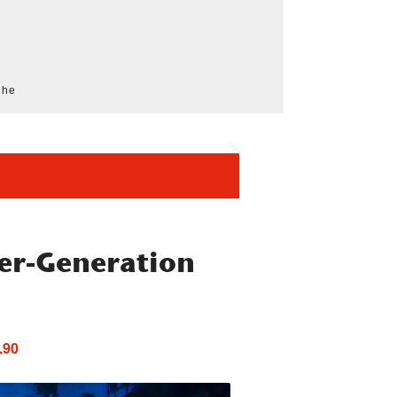
che
0er-Generation
.90