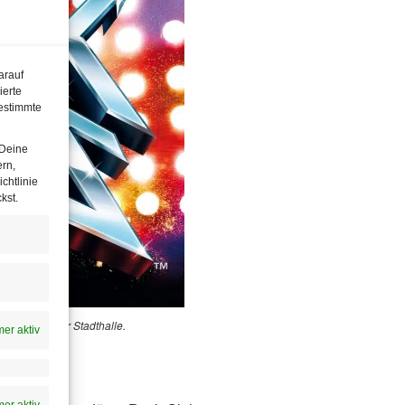
arauf
ierte
estimmte
 Deine
ern,
chtlinie
kst.
 in der Wiener Stadthalle.
er aktiv
er aktiv