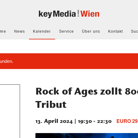
ome
News
Kalender
Service
Über uns
Kontakt
Su
funden.
Rock of Ages zollt 8
Tribut
13. April 2024 | 19:30
-
22:30
EURO 29