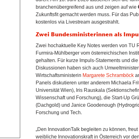
branchenübergreifend aus und zeigen auf wie
Zukunftsfit gemacht werden muss. Für das Pub
kostenlos via Livestream ausgestrahlt.
Zwei Bundesministerinnen als Impu
Zwei hochaktuelle Key Notes werden von TU Re
Furmira-Mühlberger vom österreichischen Instit
gehalten. Für kurze Impuls-Statements und di
Diskussionen haben sich auch Umweltministe
Wirtschaftsministerin
Margarete Schramböck
an
Panels diskutieren unter anderem Michaela Frit
Universität Wien), Iris Rauskala (Sektionschef
Wissenschaft und Forschung), die Start-Up Gr
(Dachgold) und Janice Goodenough (Hydrogrid
Forschung und Tech.
„Den InnovationTalk begleiten zu können, freut
weibliche Innovationskraft in Österreich vor d