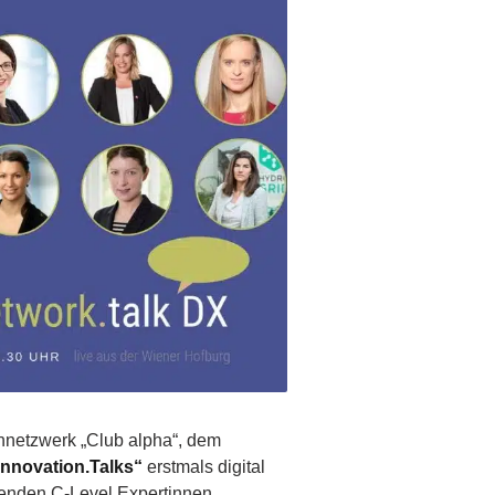
nnetzwerk „Club alpha“, dem
Innovation.Talks“
erstmals digital
renden C-Level Expertinnen