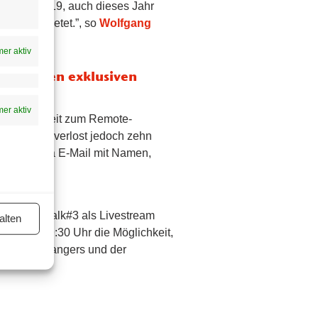
rotz Covid-19, auch dieses Jahr
nskraft bietet.”, so
Wolfgang
h
.
er aktiv
hme an den exklusiven
er aktiv
t Möglichkeit zum Remote-
Brutkasten verlost jedoch zehn
werbung via E-Mail mit Namen,
ten.com
ionNetworkTalk#3 als Livestream
alten
 Juni ab 09:30 Uhr die Möglichkeit,
r, 4GameChangers und der