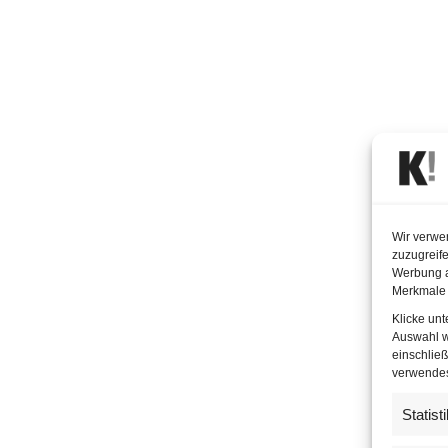
Wir verwe
zuzugreife
Werbung a
Merkmale 
Klicke un
Auswahl w
einschließ
verwendest
Statist