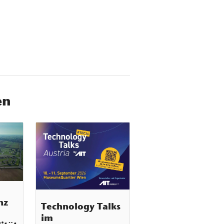
en
nz
Technology Talks
im