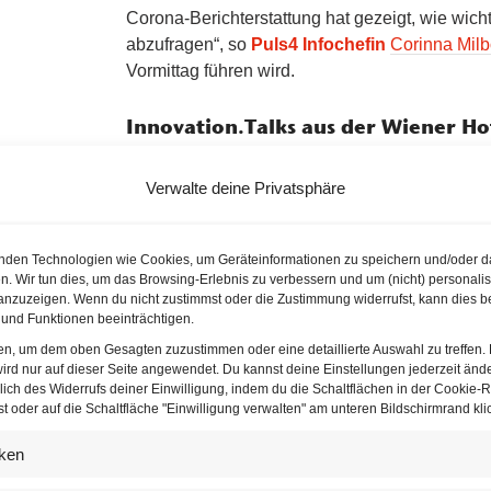
Corona-Berichterstattung hat gezeigt, wie wich
abzufragen“, so
Puls4 Infochefin
Corinna Milb
Vormittag führen wird.
Innovation.Talks aus der Wiener H
“Ich freue mich gemeinsam mit Bettina Resl von 
Verwalte deine Privatsphäre
Leonore Gewessler und Digitalisierungsminist
Impulsgeberinnen für den Innovation.Network.
Schirmherrschaft durch
First Lady
Doris Schmi
nden Technologien wie Cookies, um Geräteinformationen zu speichern und/oder d
entwickeltes Format ganz besonders aus und u
n. Wir tun dies, um das Browsing-Erlebnis zu verbessern und um (nicht) personalis
Österreich“, erläutert die
Unternehmerin und 
nzuzeigen. Wenn du nicht zustimmst oder die Zustimmung widerrufst, kann dies b
und Funktionen beeinträchtigen.
Frauenministerin Maria Rauch-Kallat
. „Ich f
mit vielen starken und kompetenten Frauen.“
ten, um dem oben Gesagten zuzustimmen oder eine detaillierte Auswahl zu treffen.
ird nur auf dieser Seite angewendet. Du kannst deine Einstellungen jederzeit änd
lich des Widerrufs deiner Einwilligung, indem du die Schaltflächen in der Cookie-Ri
“Bei Sanofi Österreich haben wir das globale
 oder auf die Schaltfläche "Einwilligung verwalten" am unteren Bildschirmrand klic
auf Managementebene bereits umgesetzt, es br
branchenübergreifendes Commitment und Awa
iken
fördern und Frauen vor den Vorhang zu holen. I