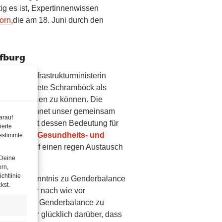
tig es ist, Expertinnenwissen
orn,
die am 18. Juni durch den
ofburg
Sanofi, Infrastrukturministerin
erin Margarete Schramböck als
Talk gewinnen zu können. Die
dauer zeichnet unser gemeinsam
arauf
nterstreicht dessen Bedeutung für
ierte
ehemalige Gesundheits- und
estimmte
reue mich auf einen regen Austausch
 Deine
ern,
chtlinie
 Sanofi Bekenntnis zu Genderbalance
kst.
aucht aber nach wie vor
reness um Genderbalance zu
ch bin sehr glücklich darüber, dass