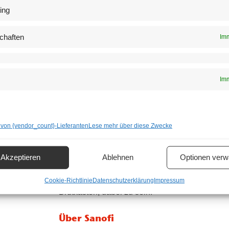
der nun schon dritte Innovation Network Talk, t
ing
wieder eine Bühne für Powerfrauen mit Innovatio
Kaps
,
Geschäftsführer von Sanofi Österreic
chaften
Imm
Zehn Invite-Only-Plätze zur Teilna
Executive Breakoutsessions
Imm
Die Teilnahme an dem hochkarätigen Event mi
Networking ist nur auf Einladung möglich. Der 
Invite-only-Plätze an Young Professionals. Be
Position & Unternehmen an
event@derbrutkas
 von {vendor_count}-Lieferanten
Lese mehr über diese Zwecke
Für alle, die den öffentlichen Teil des Innovat
Akzeptieren
Ablehnen
Optionen verw
mitverfolgen wollen, gibt es am Donnerstag,18.
über die Social Media Kanäle unserer Partne
Cookie-Richtlinie
Datenschutzerklärung
Impressum
Brutkasten, dabei zu sein.
Über Sanofi