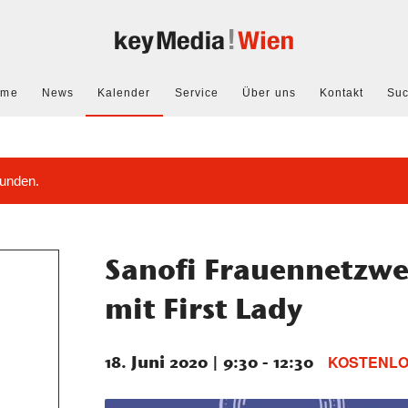
ome
News
Kalender
Service
Über uns
Kontakt
Su
funden.
Sanofi Frauennetzwe
mit First Lady
18. Juni 2020 | 9:30
-
12:30
KOSTENL