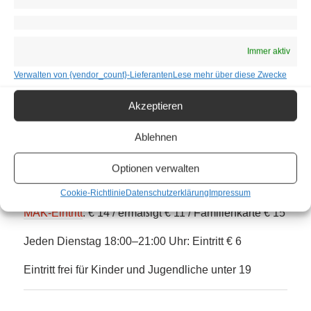
Ausstellungsdauer: 16. Juni – 5. Juli 2020
Weitere Termine:
Immer aktiv
Sophie Gogl, 14. Juli – 23. August 2020
Chien-Hua Huang, 8. September – 4. Oktober 2020
Verwalten von {vendor_count}-Lieferanten
Lese mehr über diese Zwecke
Martina Menegon, 20. Oktober – 8. November 2020
Antonia Rippel-Stefanska, 17. November – 8.
Akzeptieren
Dezember 2020
Ablehnen
Öffnungszeiten: Di 10:00–21:00 Uhr, Mi–So 10:00–
Optionen verwalten
18:00 Uhr
Cookie-Richtlinie
Datenschutzerklärung
Impressum
MAK-Eintritt
: € 14 / ermäßigt € 11 / Familienkarte € 15
Jeden Dienstag 18:00–21:00 Uhr: Eintritt € 6
Eintritt frei für Kinder und Jugendliche unter 19