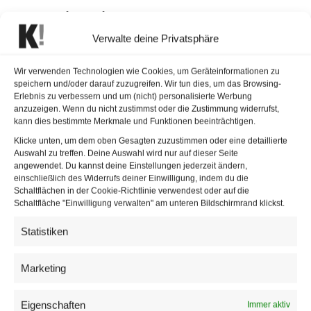
Subscribe Climate Care
Verwalte deine Privatsphäre
In seiner Auftaktausstellung zu Subscribe Climate
Care stellt Designer Florian Semlitsch unter dem Titel
Wir verwenden Technologien wie Cookies, um Geräteinformationen zu
Subscribe Climate Care das Smartphone als Dreh-
speichern und/oder darauf zuzugreifen. Wir tun dies, um das Browsing-
und Angelpunkt der zunehmend digitalisierten
Erlebnis zu verbessern und um (nicht) personalisierte Werbung
anzuzeigen. Wenn du nicht zustimmst oder die Zustimmung widerrufst,
Gesellschaft in den Fokus. Kuratorin: Marlies Wirth,
kann dies bestimmte Merkmale und Funktionen beeinträchtigen.
Kuratorin Digitale Kultur, Kustodin MAK-Sammlung
Klicke unten, um dem oben Gesagten zuzustimmen oder eine detaillierte
Design
Auswahl zu treffen. Deine Auswahl wird nur auf dieser Seite
angewendet. Du kannst deine Einstellungen jederzeit ändern,
einschließlich des Widerrufs deiner Einwilligung, indem du die
Eröffnung “Creative Climate
Schaltflächen in der Cookie-Richtlinie verwendest oder auf die
Schaltfläche "Einwilligung verwalten" am unteren Bildschirmrand klickst.
Care” – MAK Galerie
Statistiken
Öffnung: Dienstag, 16. Juni 2020, ab 18:00 Uhr
Marketing
Ausstellungsort: MAK GALERIE
MAK, Stubenring 5, 1010 Wien
Eigenschaften
Immer aktiv