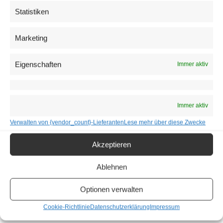
Forschung mit spürbarem Fortschritt
Statistiken
Seit der Premiere 2014 haben über
1,87 Millionen
Teilnehmende
weltweit mehr als 60 Millionen Euro
Marketing
gesammelt – 100 Prozent davon fließen direkt in die
Rückenmarksforschung.
Eigenschaften
Immer aktiv
CEO
Anita Gerhardter
betont: „Jede Anmeldung hilft,
klinische Studien zu finanzieren, die Hoffnung
Immer aktiv
geben.“ Eine dieser Studien, mitfinanziert von Wings
Verwalten von {vendor_count}-Lieferanten
Lese mehr über diese Zwecke
for Life, brachte kürzlich einen bedeutenden
Durchbruch: An der
University of Texas
gelang es
Akzeptieren
Forschenden um Professor
Michael Kilgard
, durch
gezielte Vagusnerv-Stimulation die Hand- und
Ablehnen
Armfunktionen von Menschen mit chronischer,
Optionen verwalten
inkompletter Querschnittslähmung deutlich zu
verbessern. Diese Therapie könnte in wenigen
Cookie-Richtlinie
Datenschutzerklärung
Impressum
Jahren Betroffenen neue Selbstständigkeit