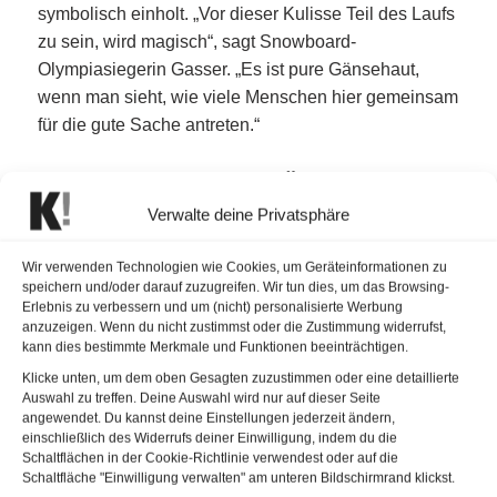
symbolisch einholt. „Vor dieser Kulisse Teil des Laufs
zu sein, wird magisch“, sagt Snowboard-
Olympiasiegerin Gasser. „Es ist pure Gänsehaut,
wenn man sieht, wie viele Menschen hier gemeinsam
für die gute Sache antreten.“
App Run Events in ganz Österreich
Verwalte deine Privatsphäre
Neben dem Wiener Flagship Run finden landesweit
wieder zahlreiche App Run Events statt – darunter am
Wir verwenden Technologien wie Cookies, um Geräteinformationen zu
Red Bull Ring, in Innsbruck, Salzburg,
Klagenfurt
speichern und/oder darauf zuzugreifen. Wir tun dies, um das Browsing-
oder
Steyr
. Wer lieber individuell läuft, kann mit der
Erlebnis zu verbessern und um (nicht) personalisierte Werbung
anzuzeigen. Wenn du nicht zustimmst oder die Zustimmung widerrufst,
Wings for Life World Run App
auf jeder beliebigen
kann dies bestimmte Merkmale und Funktionen beeinträchtigen.
Strecke teilnehmen. Der Lauf kennt keine Ziellinie –
Klicke unten, um dem oben Gesagten zuzustimmen oder eine detaillierte
das Catcher Car ist die bewegte Grenze, die alle
Auswahl zu treffen. Deine Auswahl wird nur auf dieser Seite
irgendwann erreicht. Entscheidend ist nicht die Zeit,
angewendet. Du kannst deine Einstellungen jederzeit ändern,
einschließlich des Widerrufs deiner Einwilligung, indem du die
sondern das gemeinsame Ziel.
Schaltflächen in der Cookie-Richtlinie verwendest oder auf die
Schaltfläche "Einwilligung verwalten" am unteren Bildschirmrand klickst.