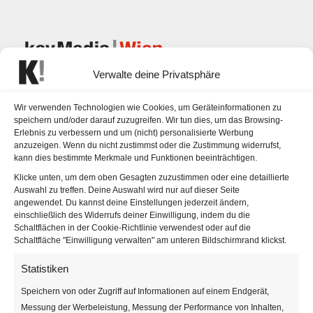
Verwalte deine Privatsphäre
Wir verwenden Technologien wie Cookies, um Geräteinformationen zu
speichern und/oder darauf zuzugreifen. Wir tun dies, um das Browsing-
RoGa
Erlebnis zu verbessern und um (nicht) personalisierte Werbung
anzuzeigen. Wenn du nicht zustimmst oder die Zustimmung widerrufst,
Kommunikationstreff
kann dies bestimmte Merkmale und Funktionen beeinträchtigen.
Klicke unten, um dem oben Gesagten zuzustimmen oder eine detaillierte
KG
Auswahl zu treffen. Deine Auswahl wird nur auf dieser Seite
angewendet. Du kannst deine Einstellungen jederzeit ändern,
« Alle Veranstaltungen
einschließlich des Widerrufs deiner Einwilligung, indem du die
Schaltflächen in der Cookie-Richtlinie verwendest oder auf die
Schaltfläche "Einwilligung verwalten" am unteren Bildschirmrand klickst.
Webseite
https://www.dieballnacht.at/
Statistiken
Speichern von oder Zugriff auf Informationen auf einem Endgerät,
Veranstaltungen von diesem 
Messung der Werbeleistung, Messung der Performance von Inhalten,