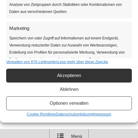
Analyse von Zielgruppen durch Statistiken oder Kombinationen von
Daten aus verschiedenen Quellen.
Es wurden keine Ergebnisse gefunden.
Hinweis
Anstehende
Marketing
Datum
Speichern von oder Zugriff auf Informationen auf einem Endgerät,
wählen.
Verwendung reduzierter Daten zur Auswahl von Werbeanzeigen,
Heute
Veranstaltungen
Nächste
Vorherige
Erstellung von Profilen für personalisierte Werbung, Verwendung von
Veranstaltun
Profilen zur Auswahl personalisierter Werbung, Erstellung von
Verwalten von 976-Lieferanten
Lese mehr über diese Zwecke
Profilen zur Personalisierung von Inhalten, Verwendung von Profilen
Kalender abonnieren
zur Auswahl personalisierter Inhalte, Entwicklung und Verbesserung
Akzeptieren
der Angebote, Verwendung reduzierter Daten zur Auswahl von
Inhalten.
Ablehnen
Optionen verwalten
Gewährleistung der Sicherheit, Verhinderung
und Aufdeckung von Betrug und
Cookie-Richtlinie
Datenschutzerklärung
Impressum
Fehlerbehebung, Bereitstellung und Anzeige von
Immer aktiv
Werbung und Inhalten, Ihre Entscheidungen
zum Datenschutz speichern und übermitteln.
Menü