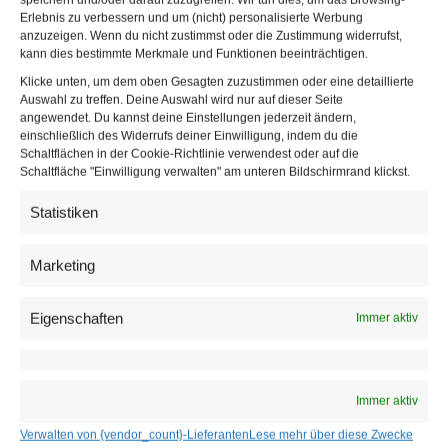
Erlebnis zu verbessern und um (nicht) personalisierte Werbung
anzuzeigen. Wenn du nicht zustimmst oder die Zustimmung widerrufst,
kann dies bestimmte Merkmale und Funktionen beeinträchtigen.
Klicke unten, um dem oben Gesagten zuzustimmen oder eine detaillierte
Auswahl zu treffen. Deine Auswahl wird nur auf dieser Seite
angewendet. Du kannst deine Einstellungen jederzeit ändern,
einschließlich des Widerrufs deiner Einwilligung, indem du die
Schaltflächen in der Cookie-Richtlinie verwendest oder auf die
Schaltfläche "Einwilligung verwalten" am unteren Bildschirmrand klickst.
Statistiken
Reichweite und Partnerschaften
Marketing
„Wie bei einem gelungenen Menü kommt es auch im
digitalen Werbemarkt auf die richtige Mischung an:
Eigenschaften
Immer aktiv
hochwertige Inhalte, verlässliche Partnerschaften und eine
Prise Innovationsgeist“, erklärte Karina Wundsam,
Geschäftsstellenleiterin von austria.com/plus.
Immer aktiv
Verwalten von {vendor_count}-Lieferanten
Lese mehr über diese Zwecke