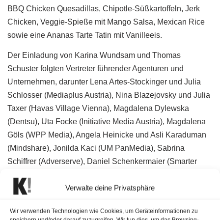
BBQ Chicken Quesadillas, Chipotle-Süßkartoffeln, Jerk
Chicken, Veggie-Spieße mit Mango Salsa, Mexican Rice
sowie eine Ananas Tarte Tatin mit Vanilleeis.
Der Einladung von Karina Wundsam und Thomas
Schuster folgten Vertreter führender Agenturen und
Unternehmen, darunter Lena Artes-Stockinger und Julia
Schlosser (Mediaplus Austria), Nina Blazejovsky und Julia
Taxer (Havas Village Vienna), Magdalena Dylewska
(Dentsu), Uta Focke (Initiative Media Austria), Magdalena
Göls (WPP Media), Angela Heinicke und Asli Karaduman
(Mindshare), Jonilda Kaci (UM PanMedia), Sabrina
Schiffrer (Adverserve), Daniel Schenkermaier (Smarter
Ecommerce), Raphael Seppi (Mediaplus Austria) sowie
Verwalte deine Privatsphäre
Patrizia Waldmann (Wavemaker).
Wir verwenden Technologien wie Cookies, um Geräteinformationen zu
speichern und/oder darauf zuzugreifen. Wir tun dies, um das Browsing-