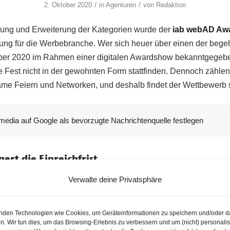
/
/
2. Oktober 2020
in
Agenturen
von
Redaktion
rung und Erweiterung der Kategorien wurde der
iab webAD Aw
ung für die Werbebranche. Wer sich heuer über einen der beg
ber 2020 im Rahmen einer digitalen Awardshow bekanntgegeben
 Fest nicht in der gewohnten Form stattfinden. Dennoch zähle
me Feiern und Networken, und deshalb findet der Wettbewerb s
media auf Google als bevorzugte Nachrichtenquelle festlegen
gert die Einreichfrist
. Oktober 2020, können Arbeiten noch eingereicht werden, um 
Verwalte deine Privatsphäre
egorien zu ergattern. Der Digitalisierungsschub hat im ersten 
de Arbeiten hervorgebracht. Mit der Neuausrichtung der Kategor
nden Technologien wie Cookies, um Geräteinformationen zu speichern und/oder d
der Digtialwirtschaft ab diesem Jahr den Fokus auf die Leistung
n. Wir tun dies, um das Browsing-Erlebnis zu verbessern und um (nicht) personalis