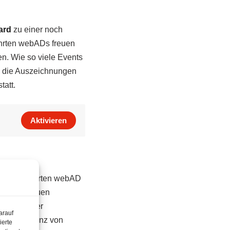
ard
zu einer noch
ehrten webADs freuen
. Wie so viele Events
n die Auszeichnungen
tatt.
Aktivieren
einen begehrten webAD
Jahr der neuen
ien legt der
arauf
 und Effizienz von
ierte