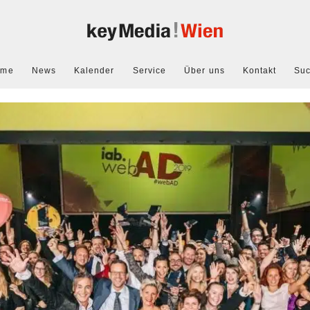
ome
News
Kalender
Service
Über uns
Kontakt
Su