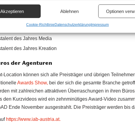
y: Beste Corporate-Responsibility-Kampagne
Akzeptieren
Ablehnen
Optionen verw
 und Innovation
Cookie-Richtlinie
Datenschutzerklärung
Impressum
talmarketing für Start-ups
talent des Jahres Media
talent des Jahres Kreation
üros der Agenturen
-Location können sich alle Preisträger und übrigen Teilnehmer
itionelle
Awards Show,
bei der sich die gesamte Branche getroffen
erden mit zahlreichen attraktiven Überraschungen in ihren Büro
Aus den Kurzvideos wird ein zehnminütiges Award-Video zusamm
AD Ende November ausgestrahlt. Die Preisträger werden bis d
auf
https://www.iab-austria.at.