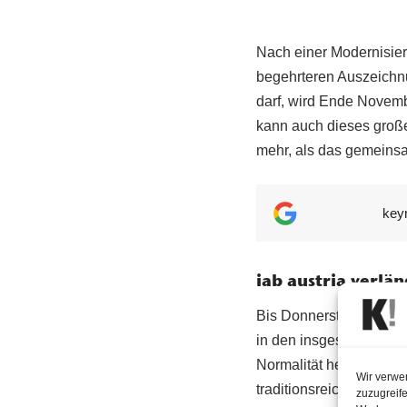
Nach einer Modernisie
begehrteren Auszeichn
darf, wird Ende Novem
kann auch dieses große
mehr, als das gemeinsa
key
iab austria verlän
Bis Donnerstag, den 7
in den insgesamt 17 Kat
Normalität herausragen
Wir verwe
traditionsreiche Award 
zuzugreife