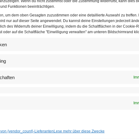
nzuzeigen. Wenn du nicht zustimmst oder die Zustimmung widerrufst, kann dies b
h das Spektrum wird mit Werbeformen wie Adressable TV, Digi
und Funktionen beeinträchtigen.
t und erstmals die beste Online-2-Offline-Kampagne ausgezeichn
ten, um dem oben Gesagten zuzustimmen oder eine detaillierte Auswahl zu treffen.
ird nur auf dieser Seite angewendet. Du kannst deine Einstellungen jederzeit änd
 heuer in folgenden Kategorien:
lich des Widerrufs deiner Einwilligung, indem du die Schaltflächen in der Cookie-Ri
 oder auf die Schaltfläche "Einwilligung verwalten" am unteren Bildschirmrand klic
te, App & eCommerce
iken
y & Mobile Ad
Ad
ing
 Extension (Digital Out-of-Home, Adressable TV, Digital Audio)
y: Beste digitale Kampagne
chaften
Imm
cy: Beste ROI-Performance-Kampagne
y: Beste Data-Driven-Kampagne
Imm
y: Beste Online-2-Offline-Kampagne
y: Beste internationale Kampagne
: Beste Social-Media-Strategie
 von {vendor_count}-Lieferanten
Lese mehr über diese Zwecke
cy: Beste B2B-Kampagne