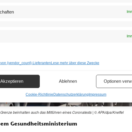
chaften
Imm
Imm
 von {vendor_count}-Lieferanten
Lese mehr über diese Zwecke
Akzeptieren
Ablehnen
Optionen verw
Cookie-Richtlinie
Datenschutzerklärung
Impressum
 Grenze beinhalten auch das Mitführen eines Coronatests | © APA/dpa/Kneffel
dem Gesundheitsministerium