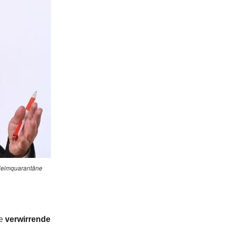
 Heimquarantäne
e
verwirrende