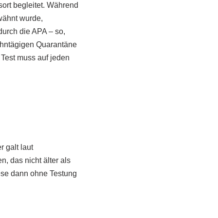
ort begleitet. Während
rwähnt wurde,
durch die APA – so,
zehntägigen Quarantäne
r Test muss auf jeden
 galt laut
, das nicht älter als
iese dann ohne Testung