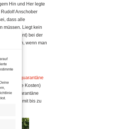
igem Hin und Her legte
r Rudolf Anschober
ei, dass alle
n müssen. Liegt kein
st unerwähnt) bei der
ich nur dann, wenn man
gt.
arauf
ierte
estimmte
rt in
Heimquarantäne
 Deine
 (auf eigene Kosten)
ern,
enen die Quarantäne
chtlinie
kst.
tung, die mit bis zu