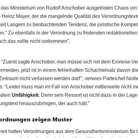
h das Ministerium von Rudolf Anschober ausgelösten Chaos um
 Heinz Mayer, der die mangelnde Qualität des Verordnungstexte
seit Langem zu beobachtenden Tendenz, die juristische Kompe
n.” Zu ebenfalls in der Verordnung zu findenden redaktionellen
ch das sollte nicht vorkommen”.
: “Zuerst sagte Anschober, man müsse sich mit dem Einreise-Ve
rmeiden, jetzt ist in einem fehlerhaften Schachtelsatz davon di
 Zeitraum nicht verlassen werden darf'”, verwies Parteichef Norbe
 “Leider muss man im Fall von Anschober mittlerweile nicht m
ndern
Unfähigkeit
. Denn sein Ressort ist nicht dazu in der Lage
ungstext hinauszubringen, der auch hält.”
rdnungen zeigen Muster
eit hatten Verordnungen aus dem Gesundheitsministerium für 