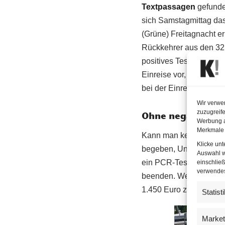
Textpassagen
gefunden
sich Samstagmittag das
(Grüne) Freitagnacht er
Rückkehrer aus den 32 
positives Testergebnis 
Einreise vor, muss ein
bei der Einreise gefrag
Wir verwe
zuzugreife
Ohne negativen C
Werbung a
Merkmale 
Kann man keinen Corona
Klicke un
begeben, Und sie haben
Auswahl w
ein PCR-Test durchgefüh
einschließ
verwendest
beenden. Wenn dieser T
1.450 Euro zu bestrafen
Statist
Market