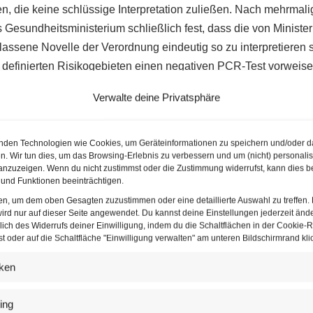
, die keine schlüssige Interpretation zuließen. Nach mehrmal
 Gesundheitsministerium schließlich fest, dass die von Ministe
lassene Novelle der Verordnung eindeutig so zu interpretieren s
definierten Risikogebieten einen negativen PCR-Test vorweise
(welcher Nachweis für einen Corona Test legitim sei, blieb vorer
Verwalte deine Privatsphäre
 PCR-Test innerhalb von 48 Stunden nachgeholt werden. Natürl
t bzw. kontrolliert wurde, was im Ermessen der Grenzwächter lie
nden Technologien wie Cookies, um Geräteinformationen zu speichern und/oder d
n. Wir tun dies, um das Browsing-Erlebnis zu verbessern und um (nicht) personalis
orona Test gilt Heimquarantäne
nzuzeigen. Wenn du nicht zustimmst oder die Zustimmung widerrufst, kann dies b
und Funktionen beeinträchtigen.
 Test bei der Einreise vorweisen, müssen sich Betroffene sofo
ten, um dem oben Gesagten zuzustimmen oder eine detaillierte Auswahl zu treffen.
 innerhalb von 48 Stunden dafür zu sorgen, dass in Österreich
ird nur auf dieser Seite angewendet. Du kannst deine Einstellungen jederzeit änd
rt wird. Sobald das Test-Ergebnis vorliegt, dürfen die Betroff
lich des Widerrufs deiner Einwilligung, indem du die Schaltflächen in der Cookie-Ri
 oder auf die Schaltfläche "Einwilligung verwalten" am unteren Bildschirmrand klic
est nicht nachgeholt wird, bedeutet das eine Verwaltungsübertre
 ist, hieß es auf APA-Nachfrage im Ministerium.
iken
ing