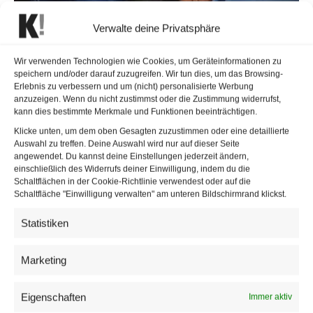
Verwalte deine Privatsphäre
Die Zustände für Flüchtlinge in Moria sind nach den Bränden noch
katastrophaler geworden | © APA/AFP/TZORTZINIS
Wir verwenden Technologien wie Cookies, um Geräteinformationen zu
speichern und/oder darauf zuzugreifen. Wir tun dies, um das Browsing-
Erlebnis zu verbessern und um (nicht) personalisierte Werbung
Der Europasprecher des Grünen Parlamentsklubs, Michel
anzuzeigen. Wenn du nicht zustimmst oder die Zustimmung widerrufst,
Reimon, hatte noch am Mittwochabend zu den Ereignissen
kann dies bestimmte Merkmale und Funktionen beeinträchtigen.
in Moria und dem Unwillen der ÖVP zur Aufnahme von
Klicke unten, um dem oben Gesagten zuzustimmen oder eine detaillierte
Auswahl zu treffen. Deine Auswahl wird nur auf dieser Seite
Minderjährigen getwittert: “Ich hab heute versagt. So
angewendet. Du kannst deine Einstellungen jederzeit ändern,
richtig.” Fragen dazu wollte er auf APA-Anfrage zunächst
einschließlich des Widerrufs deiner Einwilligung, indem du die
Schaltflächen in der Cookie-Richtlinie verwendest oder auf die
nicht beantworten.
Schaltfläche "Einwilligung verwalten" am unteren Bildschirmrand klickst.
Statistiken
Marketing
Eigenschaften
Immer aktiv