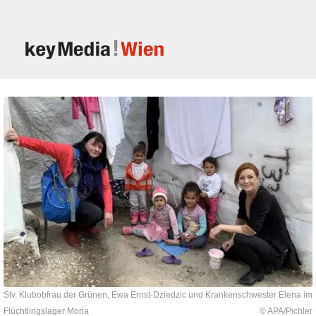
Stv. Klubobfrau der Grünen, Ewa Ernst-Dziedzic und Krankenschwester Elena im
Flüchtlingslager Moria
© APA/Pichler