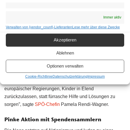
Immer aktiv
Verwalten von {vendor_count}-Lieferanten
Lese mehr über diese Zwecke
Minderjährige sollen kommen dürfen
Akzeptieren
Für die Aufnahme von Kindern aus dem Lager sprachen
Ablehnen
sich am Donnerstag auch SPÖ und Neos aus. “Wer Kinder
verkommen lassen will, vergeht sich an den Werten
Optionen verwalten
Österreichs und Europas. Moria ist eine Schande und
Cookie-Richtlinie
Datenschutzerklärung
Impressum
offenbart die Feigheit und Kleingeistigkeit einiger
europäischer Regierungen, Kinder in Elend
zurückzulassen, statt fürrasche Hilfe und Lösungen zu
sorgen”, sagte
SPÖ-Chefin
Pamela Rendi-Wagner.
Pinke Aktion mit Spendensammlern