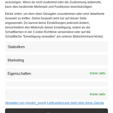
anzuzeigen. Wenn du nicht zustimmst oder die Zustimmung widerrufst,
kann dies bestimmte Merkmale und Funktionen beeinträchtigen.
Das erste Büroschluss im Le Meridien fand im 2013 statt.
Klicke unten, um dem oben Gesagten zuzustimmen oder eine detaillierte
Bis zu 1.000 Gäste zählte man über den Abend verteilt.
Auswahl zu treffen. Deine Auswahl wird nur auf dieser Seite
Partymacher Gräftner erinnert sich an die Anfangsjahre:
angewendet. Du kannst deine Einstellungen jederzeit ändern,
einschließlich des Widerrufs deiner Einwilligung, indem du die
“Es war spannend, ob unser Büroschluss auch in einem
Schaltflächen in der Cookie-Richtlinie verwendest oder auf die
schicken Hotel am Opernring funktioniert.“ Das tat es.
Schaltfläche "Einwilligung verwalten" am unteren Bildschirmrand klickst.
Schließlich brauchte man mehr Platz und Raum für die
Statistiken
Gäste. Seitdem wird im
O – Klub
abgefeiert. Um die
Wartezeiten so kurz wie möglich zu halten, gibt es für
Marketing
Gäste mit vorheriger
Reservierung
einen zusätzlichen
Eingang. Alle anderen müssen sich ein wenig gedulden,
Eigenschaften
Immer aktiv
bis sie in den Club nahe der Staatsoper hineinkommen.
Dafür ist der Eintritt frei.
Immer aktiv
Verwalten von {vendor_count}-Lieferanten
Lese mehr über diese Zwecke