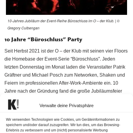
10-Jahres Jubiläum der Event-Reihe Büroschluss im O – der Klub. | ©
Gregory Culbengan
10 Jahre “Büroschluss” Party
Seit Herbst 2021 ist der O – der Klub mit seinen vier Floors
die Homebase der Event-Serie “Büroschluss”. Jeden
letzten Donnerstag im Monat laden die Veranstalter Patrik
Gräftner und Michael Posch zum Networken, Shaken und
Feiern im professionellen After-Work-Ambiente ein. 10
Jahre nach der Gründung fand die große Jubiläumsfeier
unter regem Andrang statt. Auf die Gäste warteten viele
Verwalte deine Privatsphäre
Specials, wie zum Beispiel die Verlosung eines Flugs von
Etihad Airways von Wien nach Abu Dhabi.
Wir verwenden Technologien wie Cookies, um Geräteinformationen zu
speichern und/oder darauf zuzugreifen. Wir tun dies, um das Browsing-
Ereignisreiche After-Work Geschichte
Erlebnis zu verbessern und um (nicht) personalisierte Werbung