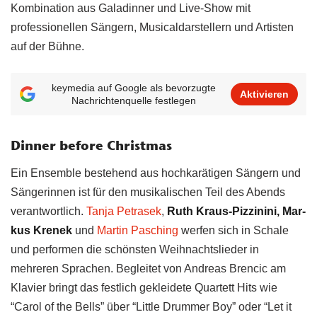
Kombination aus Galadinner und Live-Show mit
professionellen Sängern, Musicaldarstellern und Artisten
auf der Bühne.
keymedia auf Google als bevorzugte
Aktivieren
Nachrichtenquelle festlegen
Dinner before Christmas
Ein Ensemble bestehend aus hochkarätigen Sängern und
Sängerinnen ist für den musikalischen Teil des Abends
verantwortlich.
Tan­ja Petrasek
,
Ruth Kraus-Pizzinini, Mar­
kus Krenek
und
Mar­tin Pasching
werfen sich in Schale
und performen die schönsten Weihnachtslieder in
mehreren Sprachen. Begleitet von Andre­as Brencic am
Klavier bringt das festlich gekleidete Quartett Hits wie
“Carol of the Bells” über “Little Drummer Boy” oder “Let it