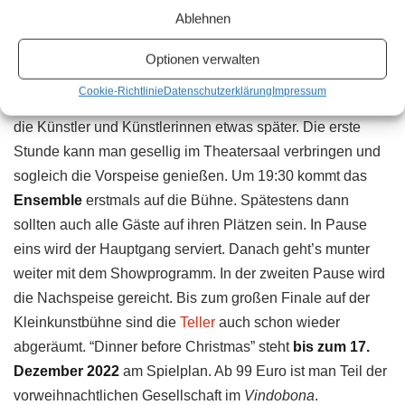
Ablehnen
weihnachtlichen Aromen.
Optionen verwalten
Weihnachten im Theater
Cookie-Richtlinie
Datenschutzerklärung
Impressum
“Dinner before Christmas”-Abende starten um 18:30 Uhr,
die Künstler und Künstlerinnen etwas später. Die erste
Stunde kann man gesellig im Theatersaal verbringen und
sogleich die Vorspeise genießen. Um 19:30 kommt das
Ensemble
erstmals auf die Bühne. Spätestens dann
sollten auch alle Gäste auf ihren Plätzen sein. In Pause
eins wird der Hauptgang serviert. Danach geht’s munter
weiter mit dem Showprogramm. In der zweiten Pause wird
die Nachspeise gereicht. Bis zum großen Finale auf der
Kleinkunstbühne sind die
Teller
auch schon wieder
abgeräumt. “Dinner before Christmas” steht
bis zum 17.
Dezember 2022
am Spielplan. Ab 99 Euro ist man Teil der
vorweihnachtlichen Gesellschaft im
Vindobona
.