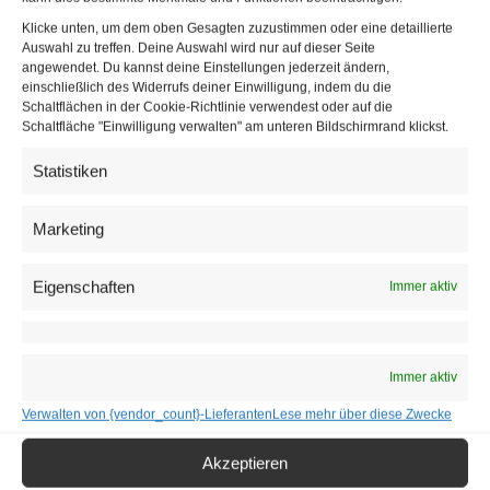
Klicke unten, um dem oben Gesagten zuzustimmen oder eine detaillierte
Auswahl zu treffen. Deine Auswahl wird nur auf dieser Seite
Marlies Holecek im Ensemble von “Dinner before Christmas” im Theater
angewendet. Du kannst deine Einstellungen jederzeit ändern,
Vindobona. | © Katharina Schiffl
einschließlich des Widerrufs deiner Einwilligung, indem du die
Schaltflächen in der Cookie-Richtlinie verwendest oder auf die
Galadinner & Show im Vindobona
Schaltfläche "Einwilligung verwalten" am unteren Bildschirmrand klickst.
Das vorweihnachtliche Menü ist heuer sehr
Statistiken
geschmacksintensiv ausgefallen. Als
Vorspeise
gibt es
Rote Rüben Carpaccio mit Ziegenkäse, Schwarze
Marketing
Johannisbeermayonnaise, Kräutersalat und Trüffelschnee.
Für den
Hauptgang
ist ein großes Rosa Kalbsrückensteak
Eigenschaften
Immer aktiv
mit Rotkraut, kleine Kartoffelknödel, karamellisierter Maroni
und Pfefferrahmsauce angesagt. Wer es lieber
fleischlos
mag, kann Ofen-Raclette mit karamellisierter Süßkartoffel,
Immer aktiv
gewürzten Pinienkernen und Rotkraut bestellen. Als
Verwalten von {vendor_count}-Lieferanten
Lese mehr über diese Zwecke
Nachspeise
gibts weihnachtliches Eierlikörmousse mit
Bratapfel-Leebkuchencrumble und Glühweinsauce. Alles
Akzeptieren
in allem eine gewürzvolle Mischung mit feinen Zutaten und