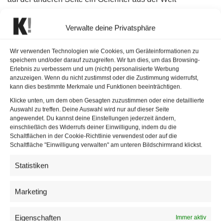
europäischer Nachkriegsintellektualität.
Verwalte deine Privatsphäre
Palaver steht dabei eher für katholische Soziallehre,
multilaterale Ordnung und klassische Friedensethik —
Wir verwenden Technologien wie Cookies, um Geräteinformationen zu
Thiel hingegen für eine neue transnationale Machtelite aus
speichern und/oder darauf zuzugreifen. Wir tun dies, um das Browsing-
Erlebnis zu verbessern und um (nicht) personalisierte Werbung
Technologie, Kapital und geopolitischem Denken.
anzuzeigen. Wenn du nicht zustimmst oder die Zustimmung widerrufst,
kann dies bestimmte Merkmale und Funktionen beeinträchtigen.
Gebender Blick rückwärts betrachtet
Klicke unten, um dem oben Gesagten zuzustimmen oder eine detaillierte
Auswahl zu treffen. Deine Auswahl wird nur auf dieser Seite
Der angekündigte Auftritt Peter Thiels passt zur bisherigen
angewendet. Du kannst deine Einstellungen jederzeit ändern,
einschließlich des Widerrufs deiner Einwilligung, indem du die
Inszenierung. Das Festival arbeitet heuer auffallend stark
Schaltflächen in der Cookie-Richtlinie verwendest oder auf die
mit religiösen Bildern, politischen Projektionen und
Schaltfläche "Einwilligung verwalten" am unteren Bildschirmrand klickst.
Figuren mit symbolischer Aufladung. Schon bei der
Statistiken
Eröffnung der Wiener Festwochen 2026
verschwammen
die Grenzen zwischen Theater, öffentlicher Debatte und
Marketing
realer Macht.
Eigenschaften
Immer aktiv