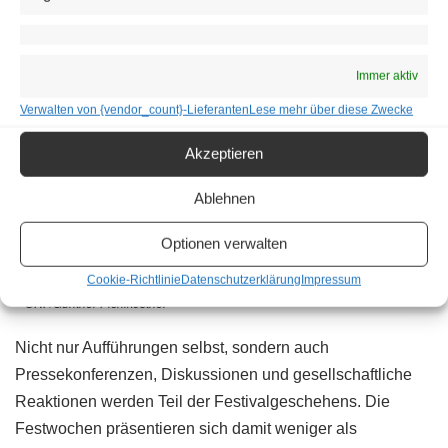
Immer aktiv
Verwalten von {vendor_count}-Lieferanten
Lese mehr über diese Zwecke
Akzeptieren
Ablehnen
Optionen verwalten
Der kroatische Esoteriker Braco während seines „gebenden Blicks“ bei
der Eröffnung der Wiener Festwochen 2026 am Wiener Heldenplatz. | ©
Cookie-Richtlinie
Datenschutzerklärung
Impressum
ORF/Günther Pichlkostner
Nicht nur Aufführungen selbst, sondern auch
Pressekonferenzen, Diskussionen und gesellschaftliche
Reaktionen werden Teil der Festivalgeschehens. Die
Festwochen präsentieren sich damit weniger als