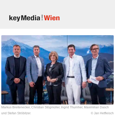
Markus Breitenecker, Christian Stögmüller, Ingrid Thurnher, Maximilian Dasch
und Stefan Ströbitzer.
© Jan Hetfleisch