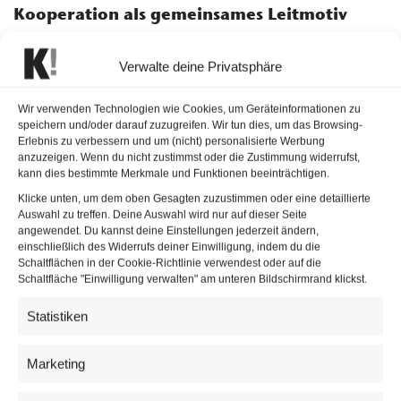
Kooperation als gemeinsames Leitmotiv
Inhaltlich dominierte vor allem die Frage, wie sich der
Verwalte deine Privatsphäre
österreichische Medienstandort gegenüber internationalen
Plattformen, Künstlicher Intelligenz und wirtschaftlichem
Wir verwenden Technologien wie Cookies, um Geräteinformationen zu
Druck behaupten kann. Ingrid Thurnher sprach sich dabei
speichern und/oder darauf zuzugreifen. Wir tun dies, um das Browsing-
Erlebnis zu verbessern und um (nicht) personalisierte Werbung
für stärkere Kooperationen zwischen Medienhäusern aus
anzuzeigen. Wenn du nicht zustimmst oder die Zustimmung widerrufst,
und brachte erneut eine Wiederbelebung gemeinsamer
kann dies bestimmte Merkmale und Funktionen beeinträchtigen.
Video-Plattformen
zwischen ORF und Verlagen ins Spiel.
Klicke unten, um dem oben Gesagten zuzustimmen oder eine detaillierte
Auswahl zu treffen. Deine Auswahl wird nur auf dieser Seite
angewendet. Du kannst deine Einstellungen jederzeit ändern,
einschließlich des Widerrufs deiner Einwilligung, indem du die
Schaltflächen in der Cookie-Richtlinie verwendest oder auf die
Schaltfläche "Einwilligung verwalten" am unteren Bildschirmrand klickst.
Statistiken
Marketing