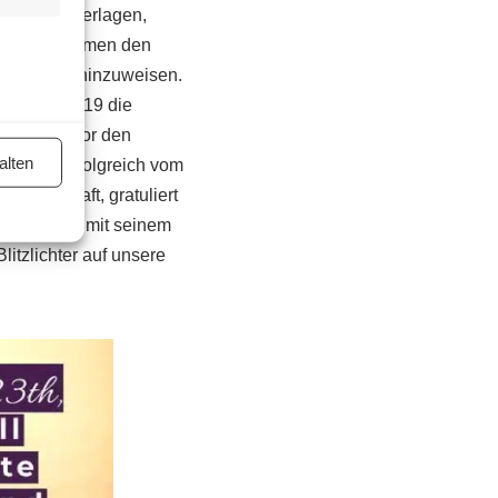
tratoren, Verlagen,
Verlage nehmen den
es Lesens hinzuweisen.
elttages 2019 die
uer ein Autor den
alten
sierung erfolgreich vom
wirtschaft, gratuliert
es versteht, mit seinem
itzlichter auf unsere