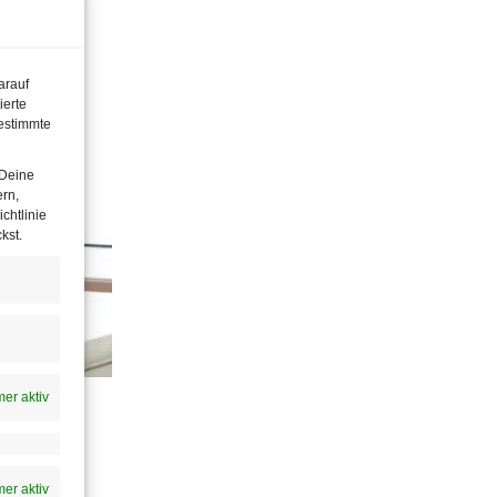
arauf
ierte
estimmte
 Deine
ern,
chtlinie
kst.
er aktiv
lupetzky zum
er aktiv