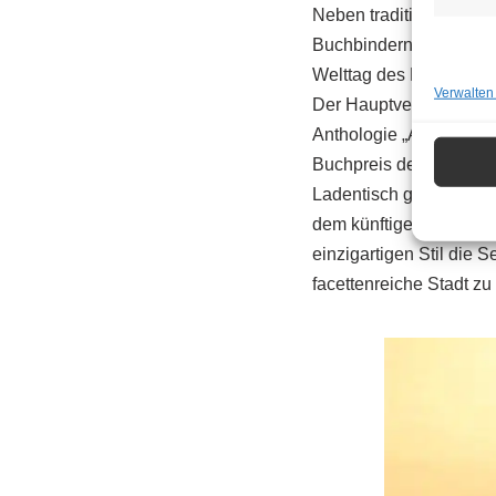
Neben traditionellen 
Buchbindern, Buchhand
Welttag des Buches als
Verwalten
Der Hauptverband des Ö
Anthologie „Anfänge – 
Buchpreis der
Wiener W
Ladentisch gehen.
Geo
dem künftigen Preisträg
einzigartigen Stil die
facettenreiche Stadt zu