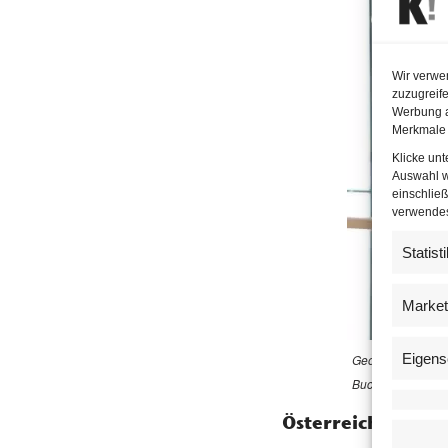
Wir verwe
zuzugreife
Werbung a
Merkmale 
Klicke un
Auswahl w
einschließ
verwendest
Statist
Market
Eigens
Georg Glöckler, 
Buchpreis der Wie
Österreichische L