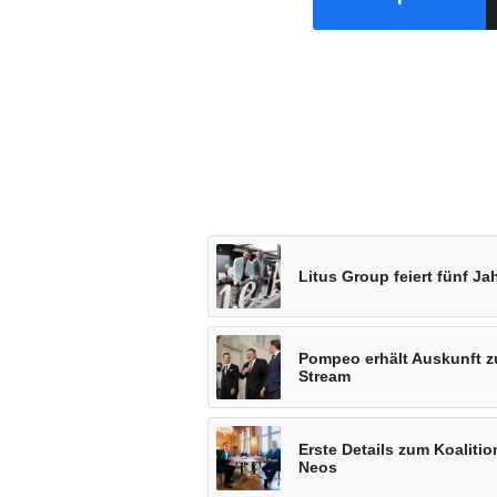
Litus Group feiert fünf Ja
Pompeo erhält Auskunft 
Stream
Erste Details zum Koali
Neos