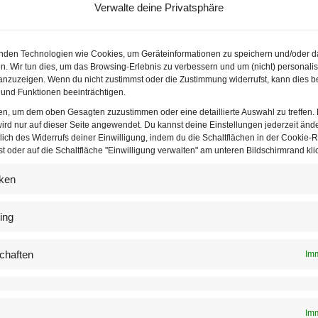
Verwalte deine Privatsphäre
nden Technologien wie Cookies, um Geräteinformationen zu speichern und/oder d
n. Wir tun dies, um das Browsing-Erlebnis zu verbessern und um (nicht) personalis
nzuzeigen. Wenn du nicht zustimmst oder die Zustimmung widerrufst, kann dies b
und Funktionen beeinträchtigen.
ten, um dem oben Gesagten zuzustimmen oder eine detaillierte Auswahl zu treffen.
ird nur auf dieser Seite angewendet. Du kannst deine Einstellungen jederzeit änd
lich des Widerrufs deiner Einwilligung, indem du die Schaltflächen in der Cookie-Ri
 oder auf die Schaltfläche "Einwilligung verwalten" am unteren Bildschirmrand klic
iken
ing
chaften
Imm
Obmann Fachgruppe Buch- und Medienwirtschaft WK Wien gratuliert Autor Stefan S
ner Wirtschaft | © Florian Wieser
iteratur
Imm