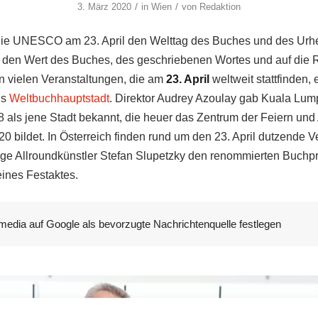
/
/
3. März 2020
in
Wien
von
Redaktion
 die UNESCO am 23. April den Welttag des Buches und des Urhe
 den Wert des Buches, des geschriebenen Wortes und auf die R
n vielen Veranstaltungen, die am
23. April
weltweit stattfinden, 
ls
Weltbuchhauptstadt
. Direktor Audrey Azoulay gab Kuala Lump
 als jene Stadt bekannt, die heuer das Zentrum der Feiern und
 bildet. In Österreich finden rund um den 23. April dutzende Ve
itige Allroundkünstler Stefan Slupetzky den renommierten Buchp
eines Festaktes.
media auf Google als bevorzugte Nachrichtenquelle festlegen