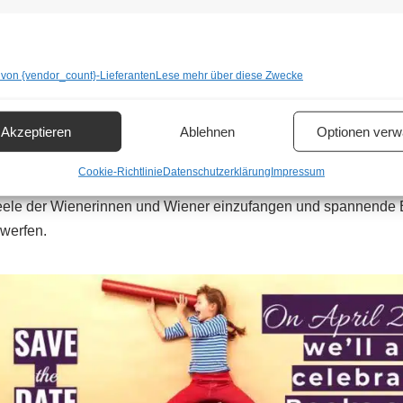
Büchern und
E-Books
steht das Zusammenspiel von Autoren, Illus
lungen im Mittelpunkt. Zahlreiche Schulen, Bibliotheken und 
 Anlass, um auf den gesellschaftlichen Wert des Buches und d
 von {vendor_count}-Lieferanten
Lese mehr über diese Zwecke
sterreichischen Buchhandels veröffentlichte anlässlich des W
Neue Österreichische Literatur“.
Mit
Stefan Slupetzky
erhält he
Akzeptieren
Ablehnen
Optionen verw
irtschaft
, dessen Büchern auch in Zeiten zunehmender Digitali
rg Glöckler
, Obmann der Fachgruppe Wien der Buch- und Medien
Cookie-Richtlinie
Datenschutzerklärung
Impressum
er: „Mit Stefan Slupetzky hat die Jury einen Autor gewählt, der 
 Seele der Wienerinnen und Wiener einzufangen und spannende Bl
 werfen.