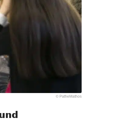
© PatheMathos
 und