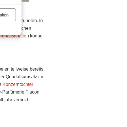
alten
esende aufzuholen. In
ewinns zwischen
rona-Situatio
n könne
eien teilweise bereits
 Der Quartalsumsatz im
ie
Konzerntochter
e-Parfümerie Flaconi
albjahr verbucht