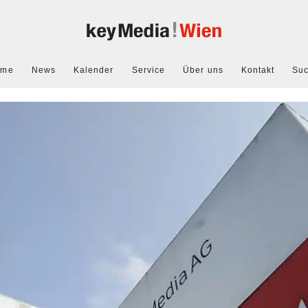
ome
News
Kalender
Service
Über uns
Kontakt
Su