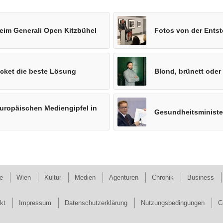
beim Generali Open Kitzbühel
Fotos von der Ents
icket die beste Lösung
Blond, brünett oder 
Europäischen Mediengipfel in
Gesundheitsminister
e
Wien
Kultur
Medien
Agenturen
Chronik
Business
kt
Impressum
Datenschutzerklärung
Nutzungsbedingungen
C