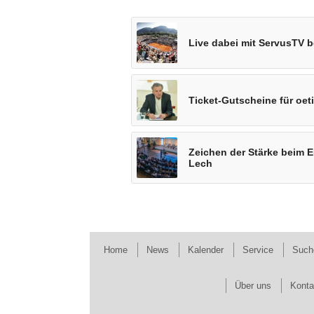
Live dabei mit ServusTV 
Ticket-Gutscheine für oet
Zeichen der Stärke beim 
Lech
Home
News
Kalender
Service
Such
Über uns
Konta