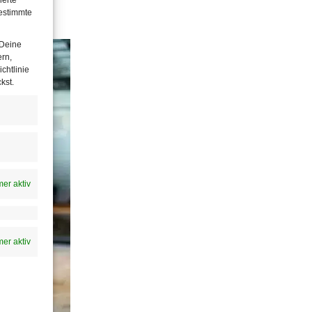
estimmte
 Deine
ern,
chtlinie
kst.
er aktiv
er aktiv