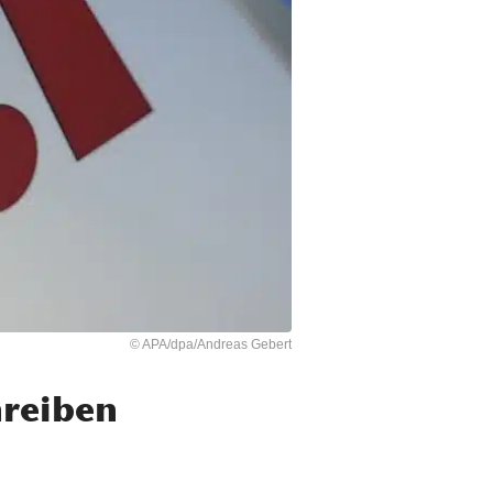
© APA/dpa/Andreas Gebert
hreiben