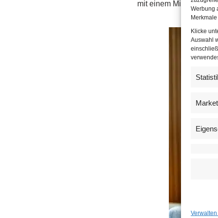
mit einem Minus von ru
Werbung a
Merkmale 
Klicke un
Auswahl w
einschließ
verwendest
Statist
Market
Eigens
Verwalten