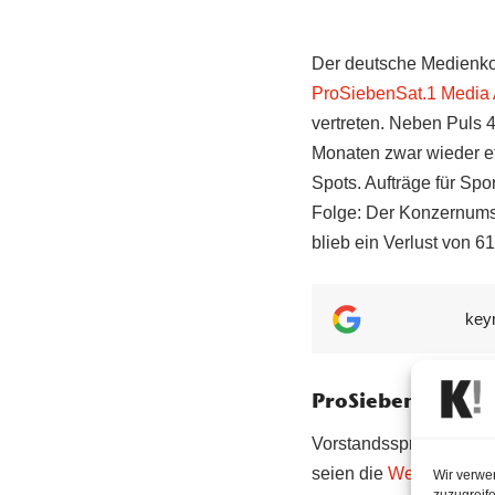
Der deutsche Medienkon
ProSiebenSat.1 Media A
vertreten. Neben Puls
Monaten zwar wieder e
Spots. Aufträge für Sp
Folge: Der Konzernumsa
blieb ein Verlust von 61
key
ProSiebenSat.1 ma
Vorstandssprecher Rain
seien die
Werbeerlöse
Wir verwe
zuzugreife