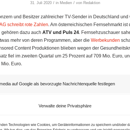
/
/
31. Juli 2020
in
Medien
von
Redaktion
zern und Besitzer zahlreicher TV-Sender in Deutschland und Ö
G schreibt rote Zahlen
. Am österreichischen Fernsehmarkt ist
 4 gehören dazu auch
ATV und Puls 24
. Fernsehzuschauer sah
twas mehr von deren Programmen, aber die
Werbekunden
scha
onsored Content Produktionen blieben wegen der Gesundheitskri
tz fiel im zweiten Quartal um 25 Prozent auf 709 Mio. Euro, un
 Mio. Euro.
media auf Google als bevorzugte Nachrichtenquelle festlegen
cht Verlust
Verwalte deine Privatsphäre
er Beaujean sah am Freitag jedoch ein wenig Licht am Ende de
nur noch um 20 Prozent niedriger als im Vorjahr, und “im August 
nden Technologien wie Cookies, um Geräteinformationen zu speichern und/oder d
n. Wir tun dies, um das Browsing-Erlebnis zu verbessern und um (nicht) personalis