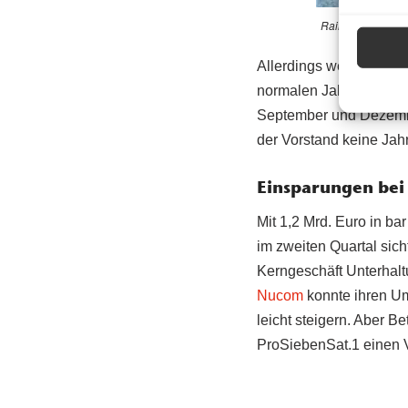
Rainer Beaujean 
Allerdings werde es ni
normalen Jahren erwirt
September und Dezembe
der Vorstand keine Jah
Einsparungen be
Mit 1,2 Mrd. Euro in ba
im zweiten Quartal sich
Kerngeschäft Unterhalt
Nucom
konnte ihren Um
leicht steigern. Aber B
ProSiebenSat.1 einen V