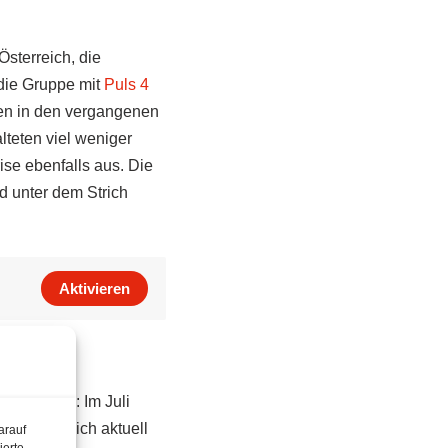
sterreich, die
 die Gruppe mit
Puls 4
en in den vergangenen
lteten viel weniger
se ebenfalls aus. Die
d unter dem Strich
Aktivieren
s Tunnels: Im Juli
zeichnet sich aktuell
arauf
ierte