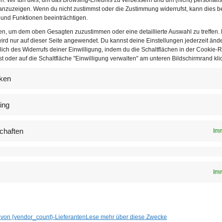
nd 10 Prozent eine weitere Verbesserung ab”, sagte er.
nzuzeigen. Wenn du nicht zustimmst oder die Zustimmung widerrufst, kann dies b
und Funktionen beeinträchtigen.
ten, um dem oben Gesagten zuzustimmen oder eine detaillierte Auswahl zu treffen.
ird nur auf dieser Seite angewendet. Du kannst deine Einstellungen jederzeit änd
lich des Widerrufs deiner Einwilligung, indem du die Schaltflächen in der Cookie-Ri
 oder auf die Schaltfläche "Einwilligung verwalten" am unteren Bildschirmrand klic
iken
ing
chaften
Imm
Imm
 von {vendor_count}-Lieferanten
Lese mehr über diese Zwecke