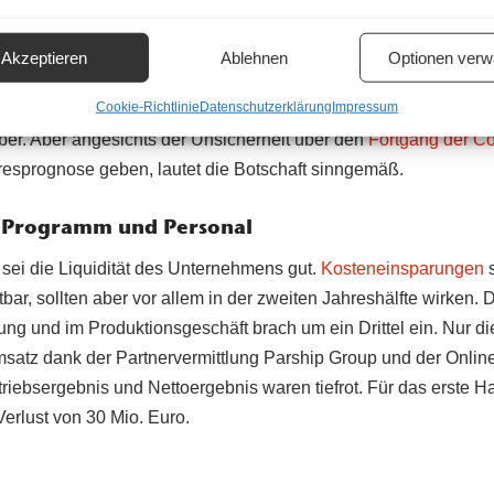
ist Vorstandssprecher & CFO der ProSiebenSat.1 Media SE | © ProSiebenSat.1
Akzeptieren
Ablehnen
Optionen verw
cht möglich sein, die bis Herbst entstanden Rückgänge bis Jahr
Cookie-Richtlinie
Datenschutzerklärung
Impressum
schafte ProSiebenSat.1 zwar etwa die Hälfte seines Betriebsg
r. Aber angesichts der Unsicherheit über den
Fortgang der Co
resprognose geben, lautet die Botschaft sinngemäß.
i Programm und Personal
r sei die Liquidität des Unternehmens gut.
Kosteneinsparungen
s
tbar, sollten aber vor allem in der zweiten Jahreshälfte wirken.
ung und im Produktionsgeschäft brach um ein Drittel ein. Nur d
satz dank der Partnervermittlung Parship Group und der Onlin
etriebsergebnis und Nettoergebnis waren tiefrot. Für das erste H
erlust von 30 Mio. Euro.