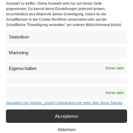
zurück, wo die Feierlichkeiten mit dem Segen für die Stadt
Auswahl zu treffen. Deine Auswahl wird nur auf dieser Seite
angewendet. Du kannst deine Einstellungen jederzeit ändern,
Wien ihren Abschluss fanden.
einschließlich des Widerrufs deiner Einwilligung, indem du die
Schaltflächen in der Cookie-Richtlinie verwendest oder auf die
Schaltfläche "Einwilligung verwalten" am unteren Bildschirmrand klickst.
Statistiken
Marketing
Eigenschaften
Immer aktiv
Immer aktiv
Menschen wichtiger als Technik
Verwalten von {vendor_count}-Lieferanten
Lese mehr über diese Zwecke
Ausgehend vom Bibelwort „Wenn ihr nicht umkehrt und
Akzeptieren
werdet wie die Kinder“ sprach Grünwidl über die
Ablehnen
Bedeutung von Demut, Verantwortung und