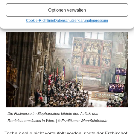
Perspektivenwechsel. Dabei griff er auch aktuelle
Optionen verwalten
Debatten über Künstliche Intelligenz und technologische
Cookie-Richtlinie
Datenschutzerklärung
Impressum
Entwicklungen auf.
Die Festmesse im Stephansdom bildete den Auftakt des
Fronleichnamsfestes in Wien. | © Erzdiözese Wien/Schönlaub
Technik solle nicht verteufelt werden, sagte der Erzbischof.