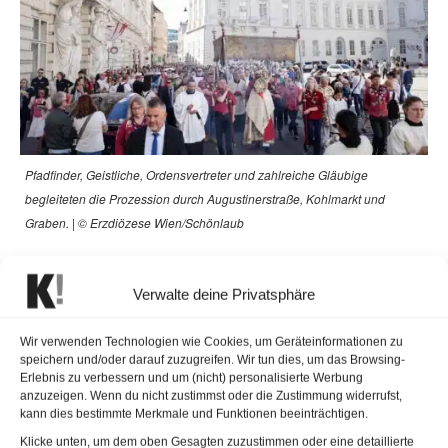
Pfadfinder, Geistliche, Ordensvertreter und zahlreiche Gläubige
begleiteten die Prozession durch Augustinerstraße, Kohlmarkt und
Graben. | © Erzdiözese Wien/Schönlaub
Im Stephansdom begann das Fronleichnamsfest mit der
Verwalte deine Privatsphäre
Festmesse. Dort erklang die von Wolfgang Amadeus
Mozart vor 250 Jahren komponierte Orgelsolomesse.
Wir verwenden Technologien wie Cookies, um Geräteinformationen zu
Zahlreiche Priester und Diakone aus den Pfarren und
speichern und/oder darauf zuzugreifen. Wir tun dies, um das Browsing-
Gemeinschaften der Wiener Innenstadt feierten den
Erlebnis zu verbessern und um (nicht) personalisierte Werbung
anzuzeigen. Wenn du nicht zustimmst oder die Zustimmung widerrufst,
Gottesdienst mit. Nach der Predigt am Michaelerplatz
kann dies bestimmte Merkmale und Funktionen beeinträchtigen.
kehrte die Prozession schließlich zum Stephansdom
Klicke unten, um dem oben Gesagten zuzustimmen oder eine detaillierte