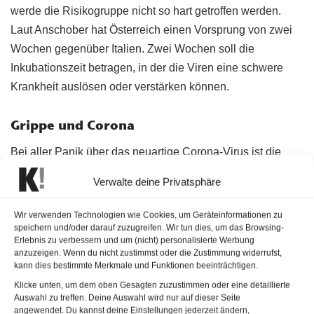
werde die Risikogruppe nicht so hart getroffen werden.
Laut Anschober hat Österreich einen Vorsprung von zwei
Wochen gegenüber Italien. Zwei Wochen soll die
Inkubationszeit betragen, in der die Viren eine schwere
Krankheit auslösen oder verstärken können.
Grippe und Corona
Bei aller Panik über das neuartige Corona-Virus ist die
nicht minder gefährliche Grippe oder Influenza ein wenig in
Verwalte deine Privatsphäre
Vergessenheit geraten. Gesundheitsminister Anschober
hatte bei der Pressekonferenz am Donnerstag interessante
Wir verwenden Technologien wie Cookies, um Geräteinformationen zu
Zahlen für die Bevölkerung parat: Heuer gibt es im
speichern und/oder darauf zuzugreifen. Wir tun dies, um das Browsing-
Erlebnis zu verbessern und um (nicht) personalisierte Werbung
Vergleich zum Vorjahr ein Plus von 40.000 Grippefällen in
anzuzeigen. Wenn du nicht zustimmst oder die Zustimmung widerrufst,
Österreich. Es wurden insgesamt rund 110.000 Fälle
kann dies bestimmte Merkmale und Funktionen beeinträchtigen.
registriert, was wiederum auf rund 635 Grippetote für das
Klicke unten, um dem oben Gesagten zuzustimmen oder eine detaillierte
Auswahl zu treffen. Deine Auswahl wird nur auf dieser Seite
Jahr 2020 schließen lässt. In zwei Wochen soll die
angewendet. Du kannst deine Einstellungen jederzeit ändern,