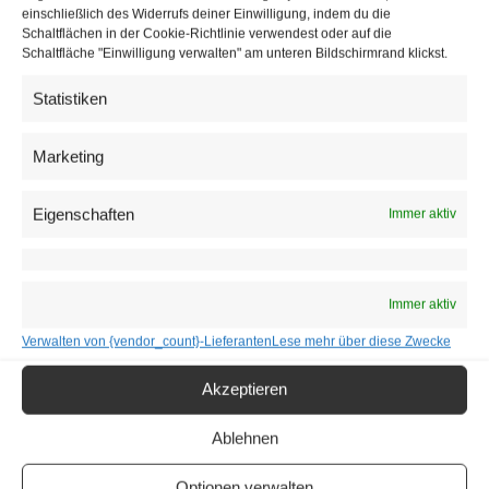
Grippewelle gebannt sein. Zu diesem Zeitpunkt erwarten
einschließlich des Widerrufs deiner Einwilligung, indem du die
Schaltflächen in der Cookie-Richtlinie verwendest oder auf die
die Experten der Regierung genauso wie die Experten der
Schaltfläche "Einwilligung verwalten" am unteren Bildschirmrand klickst.
Wiener Stadtregierung den Höhepunkt der Pandemie. Für
Statistiken
alle Coronavirus-Patienten wird mehr als genug
Platz in
den Spitälern und Lazaretten
vorhanden sein, wenn die
Marketing
Grippeerkrankungen bis dahin abgeklungen sind. Die
Schlussrechnung wird erst am Ende des Jahres möglich
Eigenschaften
Immer aktiv
sein, wenn alle natürlichen Sterbefälle, Influenza-, Covid-
19- und Klimawandel-Opfer (ein heisser Sommer steht
noch bevor) in die Statistiken mit einfließen.
Immer aktiv
Verwalten von {vendor_count}-Lieferanten
Lese mehr über diese Zwecke
Akzeptieren
Ablehnen
Optionen verwalten