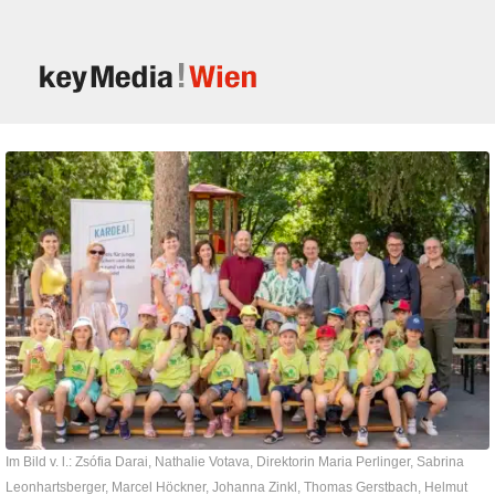
Im Bild v. l.: Zsófia Darai, Nathalie Votava, Direktorin Maria Perlinger, Sabrina
Leonhartsberger, Marcel Höckner, Johanna Zinkl, Thomas Gerstbach, Helmut