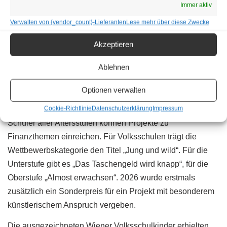
Immer aktiv
Finanzministerium übernimmt
Verwalten von {vendor_count}-Lieferanten
Lese mehr über diese Zwecke
Schirmherrschaft
Akzeptieren
Beim KARDEA!-Preis reicht die institutionelle Beteiligung
von der privatwirtschaftlich organisierten
Ablehnen
Bildungsorganisation über eine Stiftung und ein
Finanzbildungszentrum bis zur Universität und zum
Optionen verwalten
Finanzministerium.
Cookie-Richtlinie
Datenschutzerklärung
Impressum
Schüler aller Altersstufen können Projekte zu
Finanzthemen einreichen. Für Volksschulen trägt die
Wettbewerbskategorie den Titel „Jung und wild“. Für die
Unterstufe gibt es „Das Taschengeld wird knapp“, für die
Oberstufe „Almost erwachsen“. 2026 wurde erstmals
zusätzlich ein Sonderpreis für ein Projekt mit besonderem
künstlerischem Anspruch vergeben.
Die ausgezeichneten Wiener Volksschulkinder erhielten