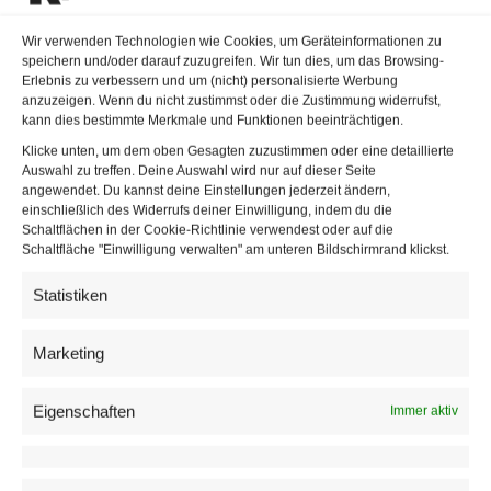
Das Unternehmen arbeitet dabei mit öffentlichen
Wir verwenden Technologien wie Cookies, um Geräteinformationen zu
speichern und/oder darauf zuzugreifen. Wir tun dies, um das Browsing-
Institutionen, Ministerien, Stiftungen, Unternehmen und
Erlebnis zu verbessern und um (nicht) personalisierte Werbung
anderen Organisationen zusammen. Zu den bisherigen
anzuzeigen. Wenn du nicht zustimmst oder die Zustimmung widerrufst,
kann dies bestimmte Merkmale und Funktionen beeinträchtigen.
Auftraggebern und Partnern zählen unter anderem das
Klicke unten, um dem oben Gesagten zuzustimmen oder eine detaillierte
Sozialministerium, die Stadt Wien, die Finanzmarktaufsicht
Auswahl zu treffen. Deine Auswahl wird nur auf dieser Seite
sowie Organisationen aus dem Banken- und
angewendet. Du kannst deine Einstellungen jederzeit ändern,
einschließlich des Widerrufs deiner Einwilligung, indem du die
Stiftungsbereich.
Schaltflächen in der Cookie-Richtlinie verwendest oder auf die
Schaltfläche "Einwilligung verwalten" am unteren Bildschirmrand klickst.
Auch öffentlich finanzierte Projekte gehören zum
Tätigkeitsfeld. Das Projekt „SmartMoney“ wurde im
Statistiken
Rahmen des FFG-Programms „Wirksam Werden – Soziale
Innovationen gegen Kinder- und Jugendarmut“
Marketing
durchgeführt. Daneben bietet Three Coins im Auftrag des
Sozialministeriums kostenlose Finanzbildungsworkshops
Eigenschaften
Immer aktiv
für Schulen in mehreren österreichischen Bundesländern
an.