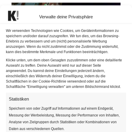
Verwalte deine Privatsphäre
Wir verwenden Technologien wie Cookies, um Geräteinformationen zu
speichern und/oder darauf zuzugreifen. Wir tun dies, um das Browsing-
Erlebnis zu verbessern und um (nicht) personalisierte Werbung
anzuzeigen. Wenn du nicht zustimmst oder die Zustimmung widerrufst,
kann dies bestimmte Merkmale und Funktionen beeinträchtigen.
Klicke unten, um dem oben Gesagten zuzustimmen oder eine detaillierte
Auswahl zu treffen. Deine Auswahl wird nur auf dieser Seite
angewendet. Du kannst deine Einstellungen jederzeit ändern,
Dennis Jale in Nashville. | ©
Lukas Charwat
einschließlich des Widerrufs deiner Einwilligung, indem du die
Schaltflächen in der Cookie-Richtlinie verwendest oder auf die
Schaltfläche "Einwilligung verwalten" am unteren Bildschirmrand klickst.
Elvis Presley im Wiener Metropol
Statistiken
Das 50-jährige Jubiläum von
“Elvis – Aloha from
Speichern von oder Zugriff auf Informationen auf einem Endgerät,
Hawaii
“
feiert Sänger Dennis Jale standesgemäß mit
Messung der Werbeleistung, Messung der Performance von Inhalten,
voller Power. Jeder kennt Elvis’ legendäre Songs:
Analyse von Zielgruppen durch Statistiken oder Kombinationen von
“Suspicious Minds”, “In the Ghetto” und “Burning
Daten aus verschiedenen Quellen.