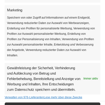
Love” sind auf der Set List. Wer eine Zeitreise in die
USA der 60er und 70er-Jahre unternehmen will, ist
Marketing
am Freitag und Samstag im
Wiener Metropol
Speichern von oder Zugriff auf Informationen auf einem Endgerät,
sicherlich am richtigen Ort.
Verwendung reduzierter Daten zur Auswahl von Werbeanzeigen,
(PA)
Erstellung von Profilen für personalisierte Werbung, Verwendung von
Profilen zur Auswahl personalisierter Werbung, Erstellung von
Profilen zur Personalisierung von Inhalten, Verwendung von Profilen
Details
Veranstalter
zur Auswahl personalisierter Inhalte, Entwicklung und Verbesserung
Datum:
Dennis Jale
der Angebote, Verwendung reduzierter Daten zur Auswahl von
Veranstalter-Website
13. Januar 2023
Inhalten.
anzeigen
Zeit:
Gewährleistung der Sicherheit, Verhinderung
20:00 - 23:00
und Aufdeckung von Betrug und
Eintritt:
Fehlerbehebung, Bereitstellung und Anzeige von
Immer aktiv
Euro 46
Werbung und Inhalten, Ihre Entscheidungen
Veranstaltungskateg
zum Datenschutz speichern und übermitteln.
orie:
Verwalten von 976-Lieferanten
Lese mehr über diese Zwecke
Konzert
Veranstaltung-Tags: