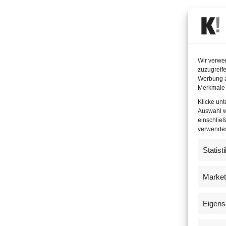
Wir verwe
zuzugreife
Werbung a
Merkmale 
Klicke un
Auswahl w
einschließ
verwendest
Statist
Market
Eigens