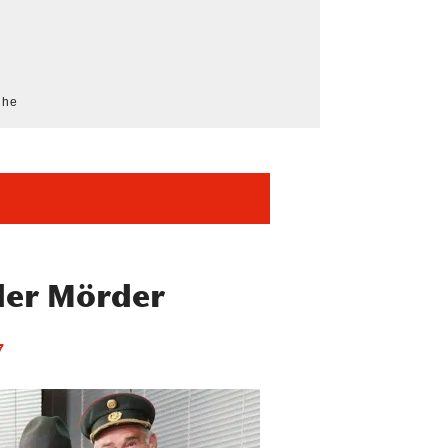
che
der Mörder
7