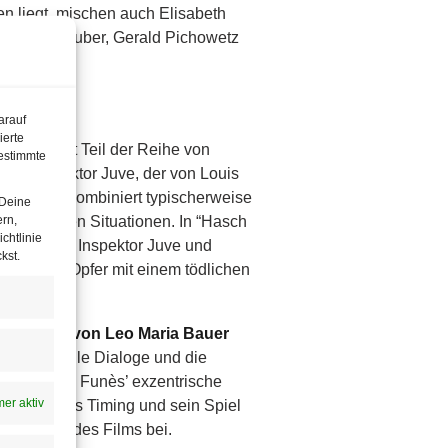
en liegt, mischen auch Elisabeth
, Gerhard Huber, Gerald Pichowetz
arauf
ierte
ce und ist Teil der Reihe von
estimmte
tiv Inspektor Juve, der von Louis
alkomödie kombiniert typischerweise
 Deine
bertriebenen Situationen. In “Hasch
ern,
chtlinie
tlungen von Inspektor Juve und
kst.
er seine Opfer mit einem tödlichen
 der
Regie von Leo Maria Bauer
mor, schnelle Dialoge und die
nès aus. De Funès’ exzentrische
er aktiv
ödiantisches Timing und sein Spiel
tungswert des Films bei.