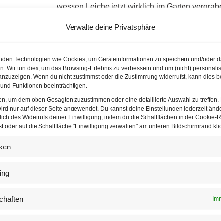
wessen Leiche jetzt wirklich im Garten vergrab
Osterberger, Katharina Krause, Angelika Zoidl
Verwalte deine Privatsphäre
und Christian Rovny mit.
Hasch mich, ich bin der Mörder
nden Technologien wie Cookies, um Geräteinformationen zu speichern und/oder d
n. Wir tun dies, um das Browsing-Erlebnis zu verbessern und um (nicht) personalis
Der Film basiert auf den Romanen von Jean Bru
nzuzeigen. Wenn du nicht zustimmst oder die Zustimmung widerrufst, kann dies b
Filmen über den berühmten französischen Detek
und Funktionen beeinträchtigen.
de Funès gespielt wird. Das Genre der Krimin
ten, um dem oben Gesagten zuzustimmen oder eine detaillierte Auswahl zu treffen.
Elemente des Krimis mit humorvollen und oft ü
ird nur auf dieser Seite angewendet. Du kannst deine Einstellungen jederzeit änd
lich des Widerrufs deiner Einwilligung, indem du die Schaltflächen in der Cookie-Ri
mich, ich bin der Mörder” geht es um die Ermit
 oder auf die Schaltfläche "Einwilligung verwalten" am unteren Bildschirmrand klic
seiner Suche nach einem mysteriösen Mörder, d
Lippenstift tötet.
iken
Die Originalvorlage für das Theaterstück unter
ing
zeichnet sich durch seinen slapstickartigen Hu
charakteristische Darstellung von Louis de Fu
chaften
Imm
Interpretation von Antoine Brisebard, sein kom
mit Mimik und Gestik tragen stark zum Unterhal