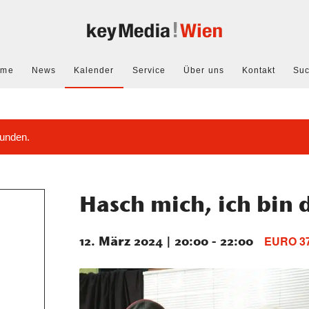
ome
News
Kalender
Service
Über uns
Kontakt
Su
funden.
Hasch mich, ich bin 
12. März 2024 | 20:00
-
22:00
EURO 3