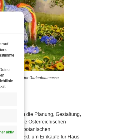
arauf
ierte
estimmte
 Deine
ern,
nd ein Fixpunkt der Gartenbaumesse
chtlinie
 Fotografie
kst.
gen rund um die Planung, Gestaltung,
rt. Auch die Österreichischen
ke in ihre botanischen
er aktiv
sich perfekt, um Einkäufe für Haus