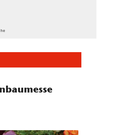
che
enbaumesse