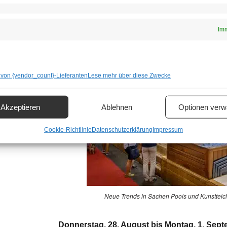
und Garten zu erledigen und sich über Messen
gibt es die neuesten Trends in Sachen Pools u
Imm
 von {vendor_count}-Lieferanten
Lese mehr über diese Zwecke
Akzeptieren
Ablehnen
Optionen verw
Cookie-Richtlinie
Datenschutzerklärung
Impressum
Neue Trends in Sachen Pools und Kunstteich
Donnerstag, 28. August bis Montag, 1. Sep