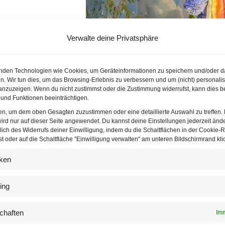
Verwalte deine Privatsphäre
nden Technologien wie Cookies, um Geräteinformationen zu speichern und/oder d
n. Wir tun dies, um das Browsing-Erlebnis zu verbessern und um (nicht) personalis
nzuzeigen. Wenn du nicht zustimmst oder die Zustimmung widerrufst, kann dies b
und Funktionen beeinträchtigen.
ten, um dem oben Gesagten zuzustimmen oder eine detaillierte Auswahl zu treffen.
ird nur auf dieser Seite angewendet. Du kannst deine Einstellungen jederzeit änd
Shows der niederösterreichischen Floristen si
lich des Widerrufs deiner Einwilligung, indem du die Schaltflächen in der Cookie-Ri
Tulln. | © Jansenberger
 oder auf die Schaltfläche "Einwilligung verwalten" am unteren Bildschirmrand klic
iken
Gartenbaumesse Tulln 2025
Hier findet man die besten Tipps und Anregun
ing
Ausstattung und
Pflege des Gartens
an einem O
Bundesgärten geben wieder spannende Einblic
chaften
Imm
Sammlungen. Die Gartenbaumesse Tulln eignet 