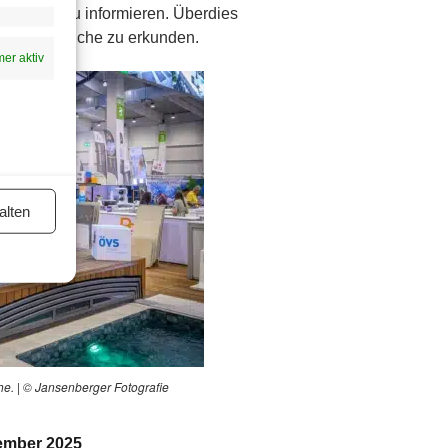
euheiten zu informieren. Überdies
nd Kunstteiche zu erkunden.
er aktiv
alten
e. | © Jansenberger Fotografie
tember 2025