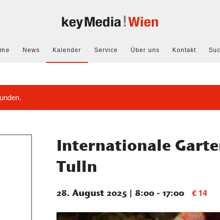
ome
News
Kalender
Service
Über uns
Kontakt
Su
funden.
Internationale Gart
Tulln
28. August 2025 | 8:00
-
17:00
€ 14