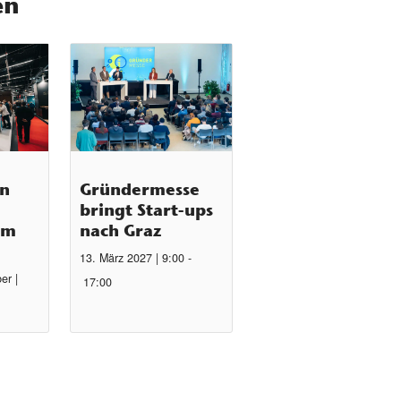
en
en
Gründermesse
bringt Start-ups
um
nach Graz
13. März 2027 | 9:00
-
er |
17:00