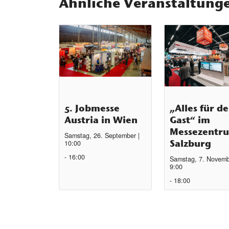
Ähnliche Veranstaltung
5. Jobmesse
„Alles für d
Austria in Wien
Gast“ im
Messezentr
Samstag, 26. September |
Salzburg
10:00
-
16:00
Samstag, 7. Novemb
9:00
-
18:00