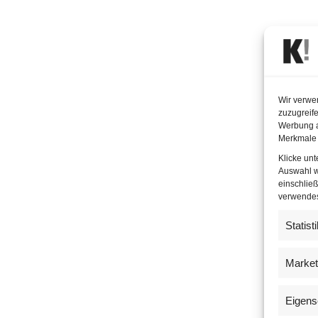
Wir verwe
zuzugreife
Werbung a
Merkmale 
Klicke un
Auswahl w
einschließ
verwendest
Statist
Market
Eigens