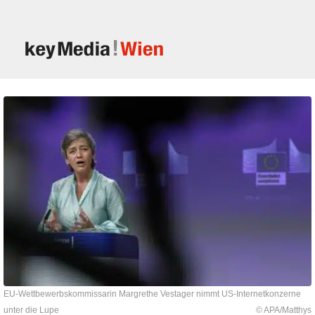
EU-Wettbewerbskommissarin Margrethe Vestager nimmt US-Internetkonzerne
unter die Lupe
© APA/Matthys