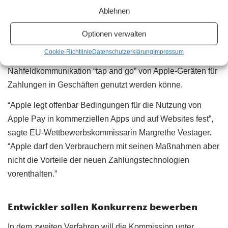
Prüfung hat die Kommission nach eigenen Angaben
Ablehnen
Bedenken, dass die Geschäftsbedingungen von Apple hier
den Wettbewerb verfälschen und die Auswahl für
Optionen verwalten
Verbraucher verringern. Apple Pay sei auch die einzige
Cookie-Richtlinie
Datenschutzerklärung
Impressum
Lösung für mobile Zahlungen, mit der die sogenannte
Nahfeldkommunikation “tap and go” von Apple-Geräten für
Zahlungen in Geschäften genutzt werden könne.
“Apple legt offenbar Bedingungen für die Nutzung von
Apple Pay in kommerziellen Apps und auf Websites fest”,
sagte EU-Wettbewerbskommissarin Margrethe Vestager.
“Apple darf den Verbrauchern mit seinen Maßnahmen aber
nicht die Vorteile der neuen Zahlungstechnologien
vorenthalten.”
Entwickler sollen Konkurrenz bewerben
In dem zweiten Verfahren will die Kommission unter