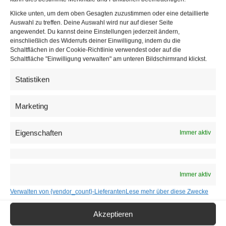
Klicke unten, um dem oben Gesagten zuzustimmen oder eine detaillierte
Auswahl zu treffen. Deine Auswahl wird nur auf dieser Seite
angewendet. Du kannst deine Einstellungen jederzeit ändern,
einschließlich des Widerrufs deiner Einwilligung, indem du die
Schaltflächen in der Cookie-Richtlinie verwendest oder auf die
Schaltfläche "Einwilligung verwalten" am unteren Bildschirmrand klickst.
Statistiken
Marketing
Das Apple-Logo leuchtet an der Fassade des Apple-Stores in München |
Eigenschaften
Immer aktiv
© APA (dpa)/Peter Kneffel
Ofenbar Bedenken möglicherweise
Apple Pay ist ein
Programm für iPhones und iPads
für das
Immer aktiv
Bezahlen über eine drahtlose Internetverbindung im Giga-
Verwalten von {vendor_count}-Lieferanten
Lese mehr über diese Zwecke
Netz, aber etwa auch im Einzelhandel über NFC-Stationen
Akzeptieren
(Datenauslese im Nahfeldbereich). Nach einer vorläufigen