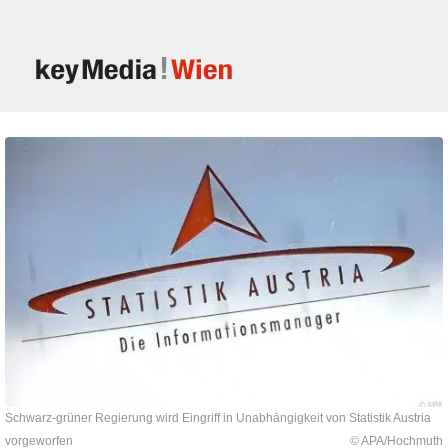
Schwarz-grüner Regierung wird Eingriff in Unabhängigkeit von Statistik Austria
vorgeworfen
© APA/Hochmuth