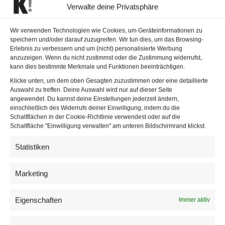
Verwalte deine Privatsphäre
Krainer ortete einen “neuen Auswuchs der Message-
Wir verwenden Technologien wie Cookies, um Geräteinformationen zu
Control der schwarz-grünen
Regierung
“, die genauso
speichern und/oder darauf zuzugreifen. Wir tun dies, um das Browsing-
vorgehe wie zuvor die ÖVP/FPÖ-Koalition. “Man sieht,
Erlebnis zu verbessern und um (nicht) personalisierte Werbung
anzuzeigen. Wenn du nicht zustimmst oder die Zustimmung widerrufst,
dass man den früheren Chef der Statistik Austria, Konrad
kann dies bestimmte Merkmale und Funktionen beeinträchtigen.
Pesendorfer, loswerden musste, denn der hätte da sicher
Klicke unten, um dem oben Gesagten zuzustimmen oder eine detaillierte
nicht mitgespielt”, meinte er. Hochpolitische Daten und
Auswahl zu treffen. Deine Auswahl wird nur auf dieser Seite
angewendet. Du kannst deine Einstellungen jederzeit ändern,
Informationen könnten damit vorab in der Öffentlichkeit
einschließlich des Widerrufs deiner Einwilligung, indem du die
parteipolitisch ausgelegt werden. “Diese Vorab-Weitergabe
Schaltflächen in der Cookie-Richtlinie verwendest oder auf die
Schaltfläche "Einwilligung verwalten" am unteren Bildschirmrand klickst.
gefährdet nicht nur die Unparteilichkeit der Statsitik Austria,
sie widerspricht auch dem EU-Verhaltenskodex”, so
Statistiken
Krainer, der eine parlamentarische Anfrage ankündigte.
Marketing
Ähnlich Brandstätter: “Es ist offensichtlich, dass
Bundeskanzler Kurz es nicht lassen kann und seine
Eigenschaften
Immer aktiv
Message Control auch vor der Statistik Austria nicht halt
macht. Die Überparteilichkeit und Unabhängigkeit der