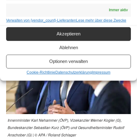
Statistik Austria ist ihr höchster Gut, und wir werden sicher
Immer aktiv
nicht zulassen, dass diese zu Selbstzwecken missbraucht
wird. Wir wollen keine Zensurbehörde der Statistik Austria.”
Verwalten von {vendor_count}-Lieferanten
Lese mehr über diese Zwecke
Akzeptieren
Ablehnen
Optionen verwalten
Cookie-Richtlinie
Datenschutzerklärung
Impressum
Innenminister Karl Nehammer (ÖVP), Vizekanzler Werner Kogler (G),
Bundeskanzler Sebastian Kurz (ÖVP) und Gesundheitsminister Rudolf
Anschober (G) | © APA / Roland Schlager