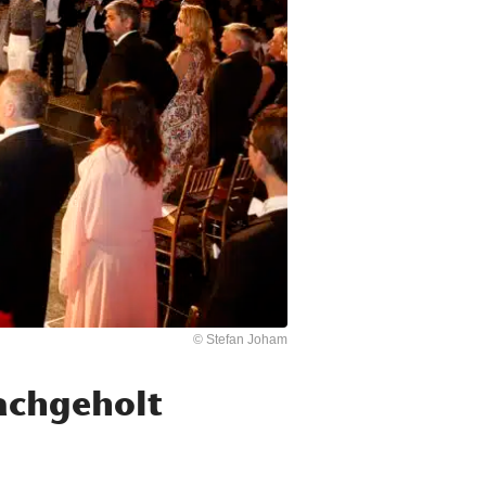
© Stefan Joham
achgeholt