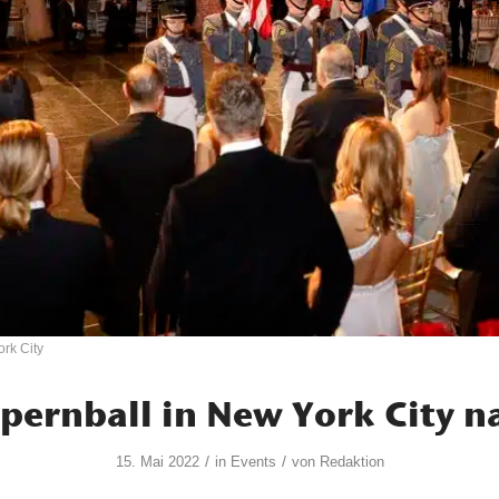
rk City
pernball in New York City n
/
/
15. Mai 2022
in
Events
von
Redaktion