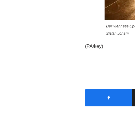
Der Viennese Oper
Stefan Joham
(PA/key)