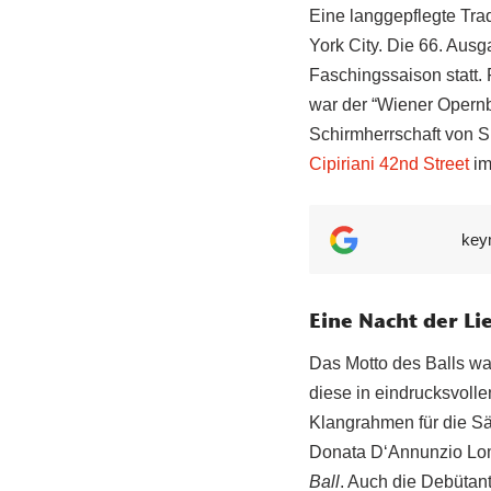
Eine langgepflegte Trad
York City. Die 66. Ausg
Faschingssaison statt.
war der “Wiener Opernba
Schirmherrschaft von Si
Cipiriani 42nd Street
im
key
Eine Nacht der Li
Das Motto des Balls war
diese in eindrucksvolle
Klangrahmen für die Sä
Donata D‘Annunzio Lom
Ball
. Auch die Debütan