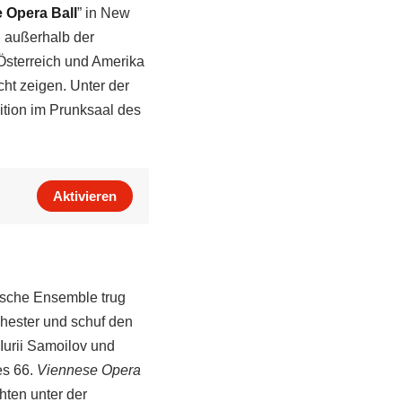
 Opera Ball
” in New
d außerhalb der
 Österreich und Amerika
cht zeigen. Unter der
dition im Prunksaal des
Aktivieren
rische Ensemble trug
chester und schuf den
Iurii Samoilov und
es 66.
Viennese Opera
ten unter der