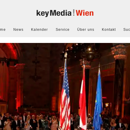
ome
News
Kalender
Service
Über uns
Kontakt
Su