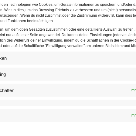
nden Technologien wie Cookies, um Geräteinformationen zu speichern und/oder d
n. Wir tun dies, um das Browsing-Erlebnis zu verbessern und um (nicht) personalis
reno und Iurii Samoilov hatten einen Auftritt beim Viennese Opera Ball 2022 | © 
nzuzeigen. Wenn du nicht zustimmst oder die Zustimmung widerrufst, kann dies b
und Funktionen beeinträchtigen.
l
ten, um dem oben Gesagten zuzustimmen oder eine detaillierte Auswahl zu treffen.
ird nur auf dieser Seite angewendet. Du kannst deine Einstellungen jederzeit änd
legation am Wiener Ballnacht in NYC repräsentierte eine Quersc
lich des Widerrufs deiner Einwilligung, indem du die Schaltflächen in der Cookie-Ri
tagspräsident Ernst Woller, Winzer Leo Hillinger, Klaus Panhol
 oder auf die Schaltfläche "Einwilligung verwalten" am unteren Bildschirmrand klic
Wolfgang Köchert oder Generalkonsulin Helene Steinhäusl traf
iken
tigten die transatlantischen Beziehungen zwischen Österreich 
rd die Musiktherapie am Memorial
Sloan Kettering Cancer Cent
ing
el Foundation for Cancer Research unterstützt sowie die Caritas-
chaften
Imm
Imm