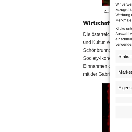
Wir verwe
zuzugreife
Carolina López Mo
Werbung a
Merkmale 
Wirtschaft am Bal
Klicke un
Auswahl w
Die österreichische De
einschließ
und Kultur. Wiens Land
verwendest
Schönbrunn), Juwelier 
Statist
Society-Ikonen und fes
Einnahmen der Gala wi
Market
mit der Gabrielle’s Ang
Eigens