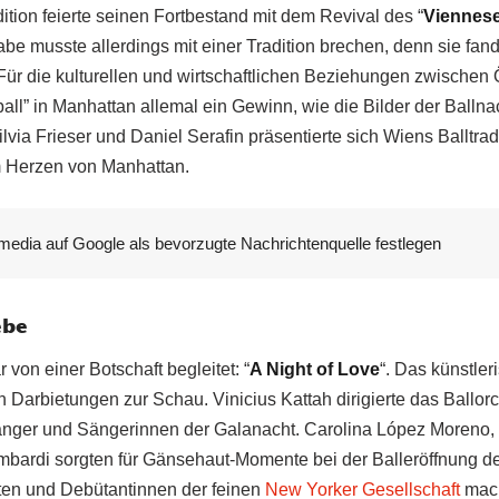
ition feierte seinen Fortbestand mit dem Revival des “
Viennese
abe musste allerdings mit einer Tradition brechen, denn sie fan
 Für die kulturellen und wirtschaftlichen Beziehungen zwischen
ll” in Manhattan allemal ein Gewinn, wie die Bilder der Ballna
lvia Frieser und Daniel Serafin präsentierte sich Wiens Balltra
 Herzen von Manhattan.
media auf Google als bevorzugte Nachrichtenquelle festlegen
ebe
 von einer Botschaft begleitet: “
A Night of Love
“. Das künstle
n Darbietungen zur Schau. Vinicius Kattah dirigierte das Ballor
nger und Sängerinnen der Galanacht. Carolina López Moreno, 
bardi sorgten für Gänsehaut-Momente bei der Balleröffnung d
ten und Debütantinnen der feinen
New Yorker Gesellschaft
mach