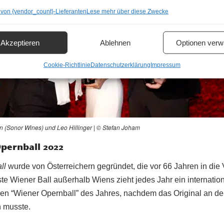
 von {vendor_count}-Lieferanten
Lese mehr über diese Zwecke
Akzeptieren
Ablehnen
Optionen verw
Cookie-Richtlinie
Datenschutzerklärung
Impressum
n (
Sonor Wines)
und Leo Hillinger | © Stefan Joham
Opernball 2022
ll
wurde von Österreichern gegründet, die vor 66 Jahren in die 
ste Wiener Ball außerhalb Wiens zieht jedes Jahr ein internati
gen “Wiener Opernball” des Jahres, nachdem das Original an de
 musste.