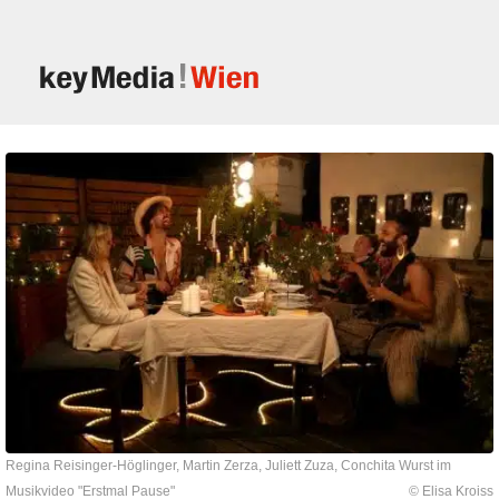
Regina Reisinger-Höglinger, Martin Zerza, Juliett Zuza, Conchita Wurst im
Musikvideo "Erstmal Pause"
© Elisa Kroiss