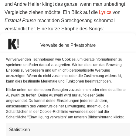
und Andre Heller klingt das ganze, wenn man unbedingt
Vergleiche ziehen möchte. Ein Blick auf die
Lyrics
von
Erstmal Pause
macht den Sprechgesang schonmal
verständlicher. Eine kurze Strophe des Songs:
Verwalte deine Privatsphäre
Begehre nichts und nehme alles
Ganz opportun gesprochen
Wir verwenden Technologien wie Cookies, um Geräteinformationen zu
Ich lehne mich entspannt zurück
speichern und/oder darauf zuzugreifen. Wir tun dies, um das Browsing-
Erlebnis zu verbessern und um (nicht) personalisierte Werbung
Schöne süße Langeweile
anzuzeigen. Wenn du nicht zustimmst oder die Zustimmung widerrufst,
kann dies bestimmte Merkmale und Funktionen beeinträchtigen.
Erholung nach langer, harter Arbeit
Klicke unten, um dem oben Gesagten zuzustimmen oder eine detaillierte
Auswahl zu treffen. Deine Auswahl wird nur auf dieser Seite
Im Video wird viel gelacht und auch einiges konsumiert,
angewendet. Du kannst deine Einstellungen jederzeit ändern,
einschließlich des Widerrufs deiner Einwilligung, indem du die
aber die Szenerie wirkt nicht überzeichnet und beinahe
Schaltflächen in der Cookie-Richtlinie verwendest oder auf die
ganz realistisch. Was Tom Neuwirth aka Conchita Wurst
Schaltfläche "Einwilligung verwalten" am unteren Bildschirmrand klickst.
über sein neues Lied denkt, klingt bescheiden: Für einen
Statistiken
Moment mal gar nichts zu tun und sich den