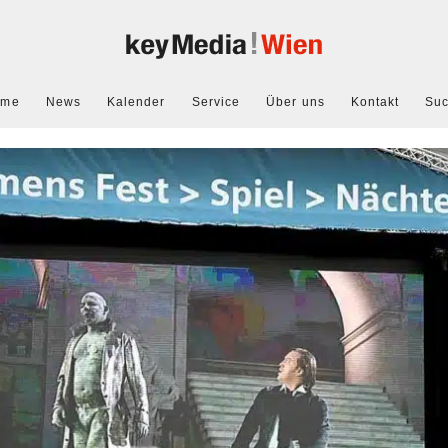
ome
News
Kalender
Service
Über uns
Kontakt
Su