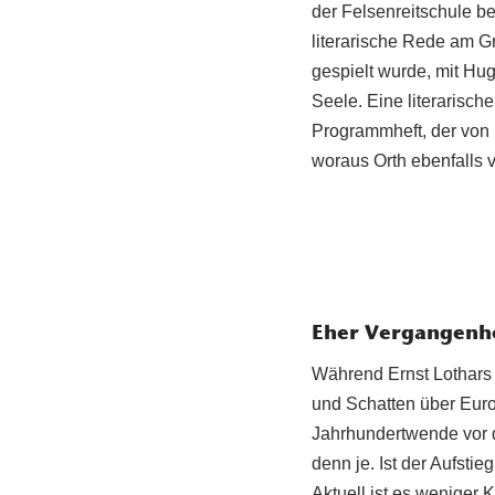
der Felsenreitschule be
literarische Rede am G
gespielt wurde, mit H
Seele. Eine literarisc
Programmheft, der von 
woraus Orth ebenfalls v
Eher Vergangenhe
Während Ernst Lothars 
und Schatten über Euro
Jahrhundertwende vor 
denn je. Ist der Aufst
Aktuell ist es weniger 