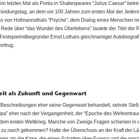
im letzten Mal als Portia in Shakespeares “Julius Caesar” betrete
ründungstag, an dem vor 100 Jahren zum ersten Mal der Jeder
ugo von Hofmannsthals “Psyche”, dem Dialog eines Menschen m
he Rede über “das Wunder des Überlebens” lautete der Titel der
Festspielmitbegründer Ernst Lothars gleichnamiger Autobiografi
ortrug.
it als Zukunft und Gegenwart
Beschreibungen eher seine Gegenwart behandelt, sehnte Stefa
pa” eher nach der Vergangenheit, der “Epoche des Weltvertraue
dem ersten Weltkrieg. Manche von Zweigs Fragen schienen in 
ieg zu rasch gekommen? Hatte der Überschuss an der Kraft der 
Krieg als die Krise, die einen Schatten über Europa und die ganz