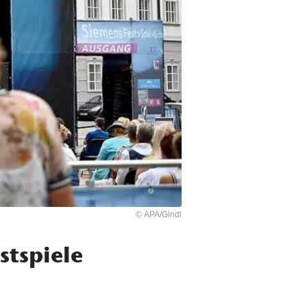
© APA/Gindl
stspiele