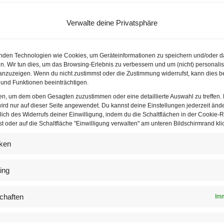
alzburger Festspiele anlässlich ihres Jubiläums ausgewählte 
hrhundert zu sprechen. Die Idee und Frage hinter der Veransta
Verwalte deine Privatsphäre
t der Kunst, wovon die Gründerväter überzeugt waren, in einem 
nden Technologien wie Cookies, um Geräteinformationen zu speichern und/oder d
n. Wir tun dies, um das Browsing-Erlebnis zu verbessern und um (nicht) personalis
nzuzeigen. Wenn du nicht zustimmst oder die Zustimmung widerrufst, kann dies b
ahrhundert
und Funktionen beeinträchtigen.
vom Schlimmsten geprägt”, sprach Cellistin und Auschwitzüber
ten, um dem oben Gesagten zuzustimmen oder eine detaillierte Auswahl zu treffen.
ird nur auf dieser Seite angewendet. Du kannst deine Einstellungen jederzeit änd
oßen Bildschirm. Aufgrund der aktuellen Reisebestimmungen un
lich des Widerrufs deiner Einwilligung, indem du die Schaltflächen in der Cookie-Ri
5 Jahren, haben sich die Festspiele entschlossen, ein Kamerat
 oder auf die Schaltfläche "Einwilligung verwalten" am unteren Bildschirmrand klic
d die Rede aufzuzeichnen. Musik als Lebenselixier, das sei d
iken
a Lasker-Wallfisch ließ die
Zuhörer
Teil haben an ihren Überle
en Festspielen sprechen muss.
ing
chaften
Imm