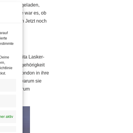
Redner eingeladen,
ltungsreihe war es, ob
veränderten Jetzt noch
arauf
ierte
estimmte
lebende Anita Lasker-
 Deine
ern,
d ihrer Zugehörigkeit
chtlinie
eam nach London in ihre
kst.
er Grund, warum sie
gungen, warum
er aktiv