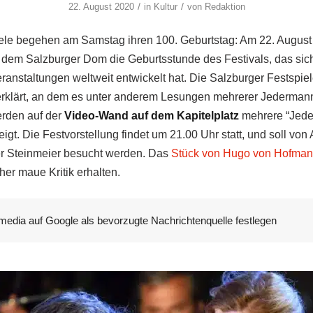
/
/
22. August 2020
in
Kultur
von
Redaktion
iele begehen am Samstag ihren 100. Geburtstag: Am 22. August
 dem Salzburger Dom die Geburtsstunde des Festivals, das sic
ranstaltungen weltweit entwickelt hat. Die Salzburger Festspie
klärt, an dem es unter anderem Lesungen mehrerer Jedermann-D
erden auf der
Video-Wand auf dem Kapitelplatz
mehrere “Jede
gt. Die Festvorstellung findet um 21.00 Uhr statt, und soll von
er Steinmeier besucht werden. Das
Stück von Hugo von Hofman
er maue Kritik erhalten.
media auf Google als bevorzugte Nachrichtenquelle festlegen