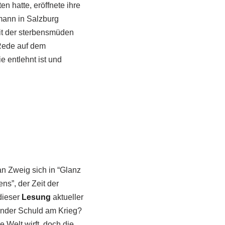
n hatte, eröffnete ihre
mann in Salzburg
it der sterbensmüden
 Rede auf dem
e entlehnt ist und
n Zweig sich in “Glanz
ns”, der Zeit der
dieser
Lesung
aktueller
Länder Schuld am Krieg?
e Welt wirft, doch die