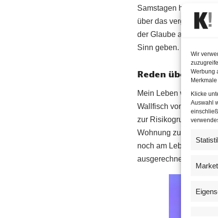
Samstagen hatten die S
über das vergangene Ja
der Glaube an die Kraf
Sinn geben.
Wir verwe
zuzugreife
Werbung a
Reden über das J
Merkmale 
Mein Leben war leider 
Klicke un
Auswahl w
Wallfisch von einem gr
einschließ
zur Risikogruppe mit 9
verwendest
Wohnung zu schicken un
Statist
noch am Leben ist. Anit
ausgerechnet sie bei d
Market
Eigens