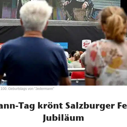
s 100. Geburtstags von "Jedermann"
nn-Tag krönt Salzburger Fe
Jubiläum