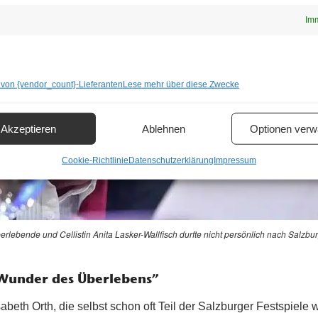
Imm
 von {vendor_count}-Lieferanten
Lese mehr über diese Zwecke
Akzeptieren
Ablehnen
Optionen verw
Cookie-Richtlinie
Datenschutzerklärung
Impressum
rlebende und Cellistin Anita Lasker-Wallfisch durfte nicht persönlich nach Salzbur
Wunder des Überlebens”
abeth Orth, die selbst schon oft Teil der Salzburger Festspiele