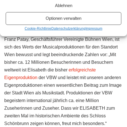
Ablehnen
Elisabeth – Das Musical Open Air in Schönbrunn | | © Herwig Prammer
Optionen verwalten
Vereinigte Bühnen Wien
Cookie-Richtlinie
Datenschutzerklärung
Impressum
Franz Patay, Geschäftsführer Vereinigte Bühnen Wien, ist
sich des Werts der Musicalproduktionen für den Standort
Wien bewusst und legt beeindruckende Zahlen vor: „Mit
bisher ca. 12 Millionen Besucherinnen und Besuchern
weltweit ist Elisabeth die bisher
erfolgreichste
Eigenproduktion
der VBW und leistet mit unseren anderen
Eigenproduktionen einen wesentlichen Beitrag zum Image
der Stadt Wien als Musikstadt. Produktionen der VBW
begeistern international jährlich ca. eine Million
Zuseherinnen und Zuseher. Dass wir ELISABETH zum
zweiten Mal im historischen Ambiente des Schloss
Schönbrunn zeigen können, freut mich besonders.“