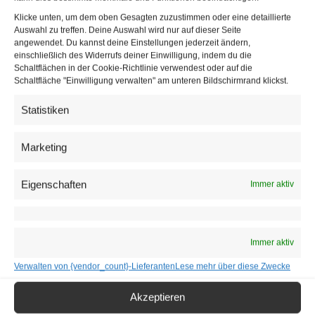
Mörder Luigi Lucheni wird wieder von Musical-Star
David
Klicke unten, um dem oben Gesagten zuzustimmen oder eine detaillierte
Jakobs
verkörpert. Als „Elisabeths“ Mutter „Herzogin
Auswahl zu treffen. Deine Auswahl wird nur auf dieser Seite
angewendet. Du kannst deine Einstellungen jederzeit ändern,
Ludovika“ kommt die Sängerin und Schauspielerin
Katja
einschließlich des Widerrufs deiner Einwilligung, indem du die
Berg
nach Wien zurück. „Elisabeths“ Vater „Herzog Max in
Schaltflächen in der Cookie-Richtlinie verwendest oder auf die
Schaltfläche "Einwilligung verwalten" am unteren Bildschirmrand klickst.
Bayern“ ist
Hans Neblung
(spielte u.a. in Mary Poppins,
Besuch der alten Dame). „Erzherzog Rudolf“ wird
Statistiken
schließlich vom allseits bekannten Lukas Perman
verkörpert, der mit der Rolle bestens vertraut ist.
Marketing
Eigenschaften
Immer aktiv
Immer aktiv
Verwalten von {vendor_count}-Lieferanten
Lese mehr über diese Zwecke
Akzeptieren