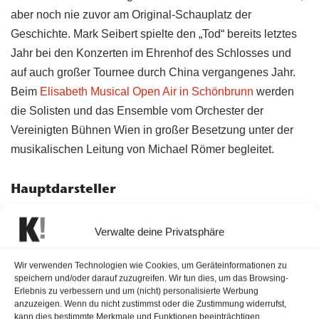
aber noch nie zuvor am Original-Schauplatz der
Geschichte. Mark Seibert spielte den „Tod“ bereits letztes
Jahr bei den Konzerten im Ehrenhof des Schlosses und
auf auch großer Tournee durch China vergangenes Jahr.
Beim
Elisabeth Musical Open Air in Schönbrunn
werden
die Solisten und das Ensemble vom Orchester der
Vereinigten Bühnen Wien in großer Besetzung unter der
musikalischen Leitung von Michael Römer begleitet.
Hauptdarsteller
Seit der Uraufführung 1992 in Wien begeistert Elisabeth
Verwalte deine Privatsphäre
das Publikum auf der ganzen Welt. Hochkarätige Künstler
der Musical-, Film- und Fernsehwelt sind in den weiteren
Wir verwenden Technologien wie Cookies, um Geräteinformationen zu
Hauptrollen auf der Bühne in Schönbrunn zu sehen.
speichern und/oder darauf zuzugreifen. Wir tun dies, um das Browsing-
Erlebnis zu verbessern und um (nicht) personalisierte Werbung
Sängerin
Daniela Ziegler
singt und spielt „Erzherzogin
anzuzeigen. Wenn du nicht zustimmst oder die Zustimmung widerrufst,
Sophie“ wie bereits im vergangenen Jahr. „Elisabeths“
kann dies bestimmte Merkmale und Funktionen beeinträchtigen.