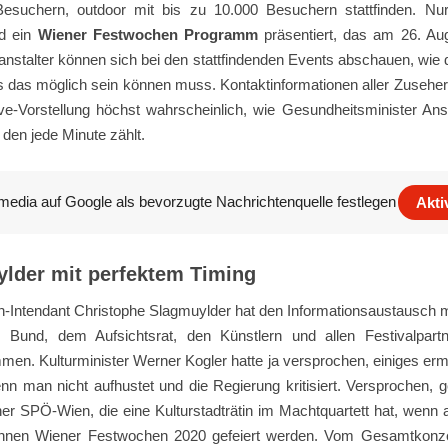
esuchern, outdoor mit bis zu 10.000 Besuchern stattfinden. Nu
rd ein
Wiener Festwochen Programm
präsentiert, das am 26. Aug
nstalter können sich bei den stattfindenden Events abschauen, wie
s das möglich sein können muss. Kontaktinformationen aller Zuseher
ive-Vorstellung höchst wahrscheinlich, wie Gesundheitsminister Ans
 den jede Minute zählt.
media auf Google als bevorzugte Nachrichtenquelle festlegen
Akti
lder mit perfektem Timing
-Intendant Christophe Slagmuylder hat den Informationsaustausch mi
Bund, dem Aufsichtsrat, den Künstlern und allen Festivalpartn
en. Kulturminister Werner Kogler hatte ja versprochen, einiges erm
n man nicht aufhustet und die Regierung kritisiert. Versprochen, g
er SPÖ-Wien, die eine Kulturstadträtin im Machtquartett hat, wenn
nnen Wiener Festwochen 2020 gefeiert werden. Vom Gesamtkonzep