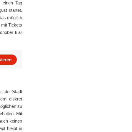
r einen Tag
ust startet.
 das möglich
 mit Tickets
chober klar
vieren
t der Stadt
ern diskret
öglichen zu
ehalten. Mit
 auch keinen
t bleibt in