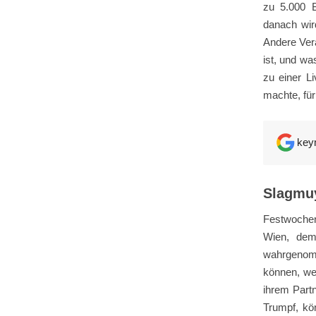
zu 5.000 B
danach wi
Andere Vera
ist, und wa
zu einer L
machte, für
key
Slagmuy
Festwochen
Wien, dem 
wahrgenomm
können, wen
ihrem Partn
Trumpf, kö