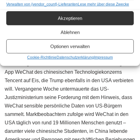
Verwalten von {vendor_count}-Lieferanten
Lese mehr über diese Zwecke
Akzeptieren
Ablehnen
Optionen verwalten
Auch WeChat im Visier von Trump
Cookie-Richtlinie
Datenschutzerklärung
Impressum
Aktuell liegt auch das Download-Verbot der Messenger-
App WeChat des chinesischen Technologiekonzerns
Tencent auf Eis, die Trump ebenfalls in den USA verbieten
will. Vergangene Woche untermauerte das US-
Justizministerium seine Forderung mit dem Hinweis, dass
WeChat sensible persönliche Daten von US-Bürgern
sammelt. Marktbeobachtern zufolge wird WeChat in den
USA täglich von rund 19 Millionen Menschen genutzt –
darunter viele chinesische Studenten, in China lebende
Amerikaner und Personen mit geschäftlichen Beziehungen