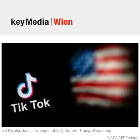
US-Richter stoppt das angedrohte Verbot von Trumps Regierung
© APA/AFP/Asfouri