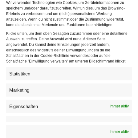
Wir verwenden Technologien wie Cookies, um Geräteinformationen zu
er sich um die Sicherheit der Daten der rund 100 Millionen
speichern und/oder darauf zuzugreifen. Wir tun dies, um das Browsing-
US-amerikanischen Nutzern sorgt und Spionage durch die
Erlebnis zu verbessern und um (nicht) personalisierte Werbung
anzuzeigen. Wenn du nicht zustimmst oder die Zustimmung widerrufst,
chinesische Regierung befürchtet. Ein Deal mit den beiden
kann dies bestimmte Merkmale und Funktionen beeinträchtigen.
US-Konzernen Oracle und Walmart gilt als Möglichkeit, die
Klicke unten, um dem oben Gesagten zuzustimmen oder eine detaillierte
TikTok-Sperre zu verhindern.
Auswahl zu treffen. Deine Auswahl wird nur auf dieser Seite
angewendet. Du kannst deine Einstellungen jederzeit ändern,
Die Details über die Verhandlungen variieren jedoch
einschließlich des Widerrufs deiner Einwilligung, indem du die
Schaltflächen in der Cookie-Richtlinie verwendest oder auf die
deutlich, je nachdem, ob sich
ByteDance
oder die US-
Schaltfläche "Einwilligung verwalten" am unteren Bildschirmrand klickst.
Konzerne äußern. Vor allem zu den für Trump wichtigen
Statistiken
künftigen Mehrheitsverhältnissen bei TikTok gibt es
unterschiedliche Angaben. Laut ByteDance müssen China
Marketing
wie auch die USA einem Deal zustimmen.
Eigenschaften
Immer aktiv
Immer aktiv