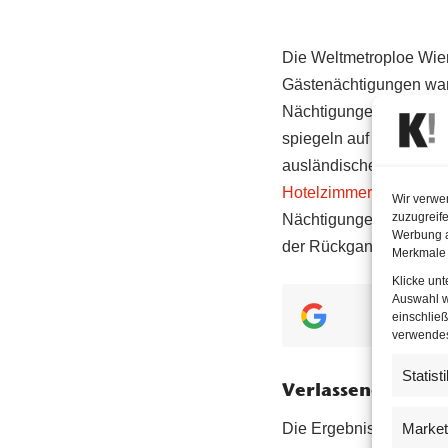
Die Weltmetroploe Wien
Gästenächtigungen ware
Nächtigungen mit ledig
spiegeln auf dramatisc
ausländischen Gästen b
Hotelzimmern
bemerkba
Wir verwe
zuzugreife
Nächtigungen in Wien w
Werbung a
der Rückgang deutlich 
Merkmale 
Klicke un
Auswahl w
key
einschließ
verwendest
Statist
Verlassene Haupts
Market
Die Ergebnisse aus den