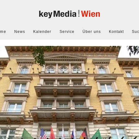
ome
News
Kalender
Service
Über uns
Kontakt
Su