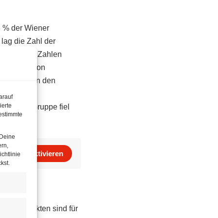
3 % der Wiener
lag die Zahl der
jahres. Die Zahlen
idet, die von
nicht nur in den
ie meisten
arauf
ierte
n dieser Gruppe fiel
estimmte
 Deine
ern,
Aktivieren
chtlinie
kst.
kunftsmärkten sind für