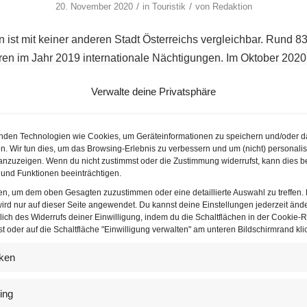
/
/
20. November 2020
in
Touristik
von
Redaktion
 ist mit keiner anderen Stadt Österreichs vergleichbar. Rund 8
n im Jahr 2019 internationale Nächtigungen. Im Oktober 2020 
lich 242.000 um satte 84,5 % unter dem Vergleichswert des Vor
Verwalte deine Privatsphäre
he Weise, wie sehr die Hauptstadt unter der Corona-Pandemie le
esonders stark abhängig ist. Die fehlenden Gäste machen sich 
r, sondern auch in Museen und anderen Touristen-Hotspots. D
nden Technologien wie Cookies, um Geräteinformationen zu speichern und/oder d
n. Wir tun dies, um das Browsing-Erlebnis zu verbessern und um (nicht) personalis
urden aus dem Inland verzeichnet (123.000, -59%), aber auch i
nzuzeigen. Wenn du nicht zustimmst oder die Zustimmung widerrufst, kann dies b
auf.
und Funktionen beeinträchtigen.
ten, um dem oben Gesagten zuzustimmen oder eine detaillierte Auswahl zu treffen.
ird nur auf dieser Seite angewendet. Du kannst deine Einstellungen jederzeit änd
media auf Google als bevorzugte Nachrichtenquelle festlegen
lich des Widerrufs deiner Einwilligung, indem du die Schaltflächen in der Cookie-Ri
 oder auf die Schaltfläche "Einwilligung verwalten" am unteren Bildschirmrand klic
iken
tadt in Zahlen
ing
 weiteren im bisherigen Verlauf 2020 aufkommensstärksten Her