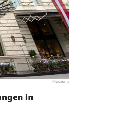
© keymedia
ungen in