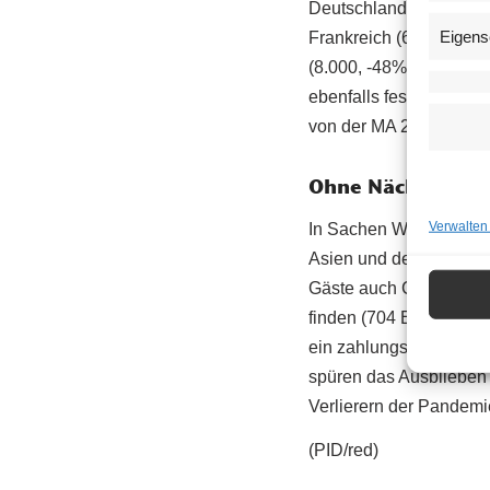
Deutschland 30.000 Näch
Eigens
Frankreich (6.000, -85
(8.000, -48%) und Russ
ebenfalls fest und erg
von der MA 23 – Dezer
Ohne Nächtigung
Verwalten
In Sachen Wertschöpfun
Asien und den USA fiele
Gäste auch China im Sc
finden (704 Euro Wien; 
ein zahlungskräftiges 
spüren das Ausblieben 
Verlierern der Pandemi
(PID/red)