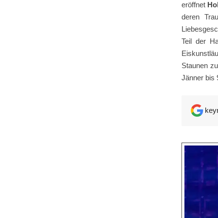
eröffnet
Hol
deren Tra
Liebesgesch
Teil der H
Eiskunstlä
Staunen zu
Jänner bis 
key