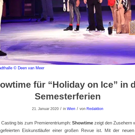
adthalle
© Deen van Meer
owtime für “Holiday on Ice” in 
Semesterferien
/
/
21. Januar 2020
in
Wien
von
Redaktion
 Casting bis zum Premierentriumph:
Showtime
zeigt den Zusehern w
feierten Eiskunstläufer einer großen Revue ist. Mit der neuen