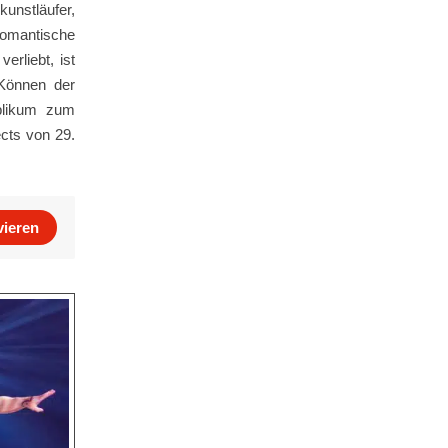
kunstläufer,
omantische
erliebt, ist
 Können der
ublikum zum
cts von 29.
vieren