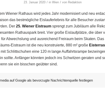
/
/
23. Januar 2020
in
Wien
von
Redaktion
dem Wiener Rathaus wird jedes Jahr modernisiert und neu erdac
ison das bestmögliche Eislauferlebnis für alle Besucher zust
rden. Der
25. Wiener Eistraum
sprengt zum Jubiläum alle Reko
gesamten Rathauspark breit. Vier große Eislaufplätze, die über
 für Abwechslung und ausreichend Freiraum beim Skaten. Das s
läums-Eistraum ist die neu konstruierte, 880 m² große
Eisterra
ss mit Schlittschuhen eine 120 m lange Auffahrtsrampe bezwinge
in sollte. Anfänger könnten jedoch ins Schwitzen geraten und s
enn sie ein bisschen geübter sind.
media auf Google als bevorzugte Nachrichtenquelle festlegen