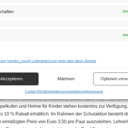
len an der Kassa und kann die Eintrittskarte an einem von mehr
elten Gruppenermäßigungen und Spartarife für Kinder und Seni
chaften
Imm
tig (ohne Gewähr):
ene: Euro 8.-
Imm
 Euro 5,50
nen: € 6.-
wachsene: Euro 78.-
 von {vendor_count}-Lieferanten
Lese mehr über diese Zwecke
 Euro 38.-
nnen: Euro 58.-
Akzeptieren
Ablehnen
Optionen verw
ittschuhen oder Doppelkufen erfordert das
Hinterlegen einer 
Cookie-Richtlinie
Datenschutzerklärung
Impressum
be eines Ausweises. Erwachsene zahlen Euro 7,50.-; der Eintritt
ppelkufen und Helme für Kinder stehen kostenlos zur Verfügung
s 10 % Rabatt erhältlich. Im Rahmen der Schulaktion besteht di
 ermäßigten Preis von Euro 3,50 pro Paar auszuleihen. Lehrer