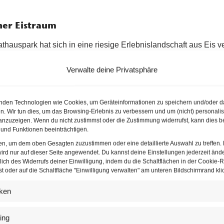
ner Eistraum
hauspark hat sich in eine riesige Erlebnislandschaft aus Eis v
en späten Abend vielfältige Aktivitäten. Wer Zeit hat am Vormitta
Verwalte deine Privatsphäre
r der Woche meistens viel Platz vor und kann sportlich durch di
sonders viele Kinder aus Schulen, Horte und Kindergärten am 
n gilt. Kaum ist Dunkelheit über die Stadt hereingebrochen, wir
nden Technologien wie Cookies, um Geräteinformationen zu speichern und/oder d
n. Wir tun dies, um das Browsing-Erlebnis zu verbessern und um (nicht) personalis
as Farbenspiel der Scheinwerfer und die klasse Musikauswahl
nzuzeigen. Wenn du nicht zustimmst oder die Zustimmung widerrufst, kann dies b
tz. An schnelles Eislaufen oder Kunstfiguren drehen, ist in de
und Funktionen beeinträchtigen.
 achten auch die vielen Ordner in den gelben Westen, die auf d
ten, um dem oben Gesagten zuzustimmen oder eine detaillierte Auswahl zu treffen.
ird nur auf dieser Seite angewendet. Du kannst deine Einstellungen jederzeit änd
lich des Widerrufs deiner Einwilligung, indem du die Schaltflächen in der Cookie-Ri
 oder auf die Schaltfläche "Einwilligung verwalten" am unteren Bildschirmrand klic
 Eistraum
iken
r den Besuch am Wiener Eistraum sind wie gewohnt gestaffelt. B
ird ein Rabatt von 10 % gewährt. Wer mit einem Ticket-Beleg
ing