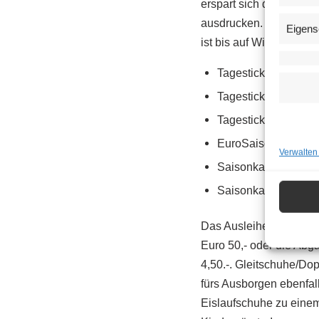
erspart sich das Anstel
ausdrucken. Außerdem g
Eigens
ist bis auf Widerruf gül
Tagesticket Erwachs
Tagesticket Kinder:
Tagesticket SeniorIn
EuroSaisonkarte Er
Verwalten
Saisonkarte Kinder:
Saisonkarte SeniorI
Das Ausleihen von Schl
Euro 50,- oder die Abga
4,50.-. Gleitschuhe/Do
fürs Ausborgen ebenfall
Eislaufschuhe zu einem