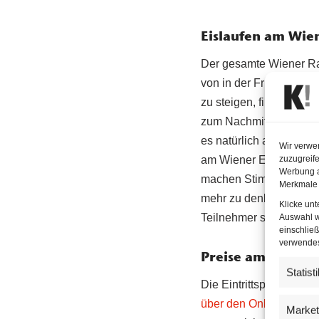
Eislaufen am Wie
Der gesamte Wiener Rat
von in der Früh bis in d
zu steigen, findet unte
zum Nachmittag sind be
es natürlich aufzupasse
Wir verwe
zuzugreife
am Wiener Eistraum. D
Werbung a
machen Stimmung am Pla
Merkmale 
mehr zu denken. Darauf
Klicke un
Teilnehmer schauen.
Auswahl w
einschließ
verwendest
Preise am Wiener
Statist
Die Eintrittspreise fü
über den Online-Shop
w
Market