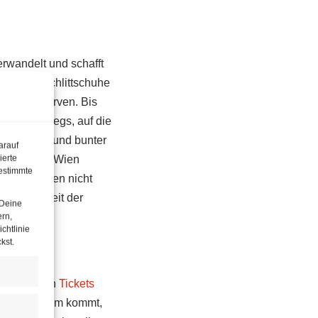
erwandelt und schafft
g, in die Schlittschuhe
e Bahnen kurven. Bis
Eis unterwegs, auf die
d es lauter und bunter
arauf
ierte
 von Radio Wien
estimmte
n Stoßzeiten nicht
ie Sicherheit der
 Deine
ern,
chtlinie
kst.
eim Kauf von
Tickets
 zum Eistraum kommt,