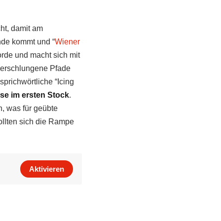
ht, damit am
ande kommt und “
Wiener
rde und macht sich mit
 verschlungene Pfade
prichwörtliche “Icing
sse im ersten Stock
.
n, was für geübte
ollten sich die Rampe
Aktivieren