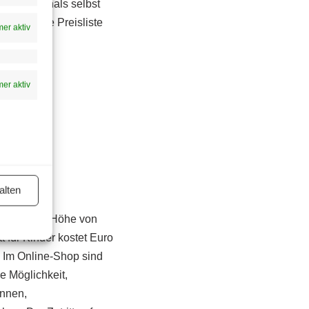
eren Terminals selbst
oren. Die Preisliste
er aktiv
er aktiv
alten
Kaution
in Höhe von
 für Kinder kostet Euro
. Im Online-Shop sind
e Möglichkeit,
Innen,