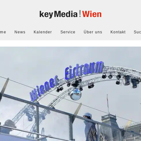
ome
News
Kalender
Service
Über uns
Kontakt
Su