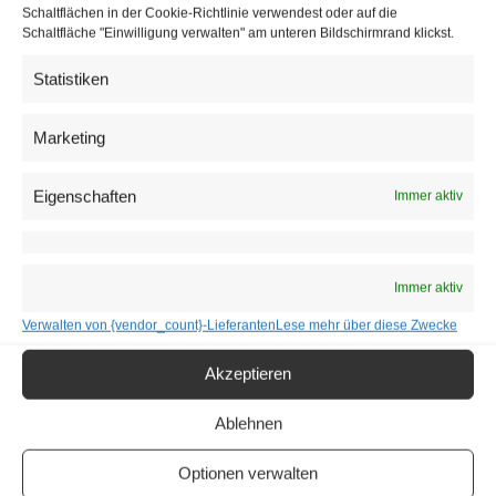
Schaltflächen in der Cookie-Richtlinie verwendest oder auf die
für Thai Designer
Schaltfläche "Einwilligung verwalten" am unteren Bildschirmrand klickst.
17. September 2022
Statistiken
Angesagte Labels aus Thailand zeigten Modetrends im
Museumsquartier.
Marketing
Eigenschaften
Immer aktiv
Immer aktiv
Verwalten von {vendor_count}-Lieferanten
Lese mehr über diese Zwecke
Akzeptieren
Ablehnen
Rotes Kleid der Buhlschaft gefällt
Jedermann in Salzburg
Optionen verwalten