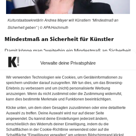
Kulturstaatssekretärin Andrea Mayer will Künstlern “Mindestmaß an
Sicherheit geben” | © APA/Hochmuth
Mindestmaß an Sicherheit für Künstler
Damit könne man “weiterhin ein Mindestmaß an Sicherheit
geben und die schlimmsten Auswirkungen der Pandemie
Verwalte deine Privatsphäre
abfedern”, so Kulturstaatssekretärin Andrea Mayer (Grüne).
Im Rahmen der
SVS
-Überbrückungsfinanzierung können
Wir verwenden Technologien wie Cookies, um Geräteinformationen zu
speichern und/oder darauf zuzugreifen. Wir tun dies, um das Browsing-
von der Pandemie betroffene Künstlerinnen und Künstler
Erlebnis zu verbessern und um (nicht) personalisierte Werbung
ab 15. Jänner 3.000 Euro für das erste Quartal 2021
anzuzeigen. Wenn du nicht zustimmst oder die Zustimmung widerrufst,
kann dies bestimmte Merkmale und Funktionen beeinträchtigen.
beantragen. Bisher standen für die Zeit von März bis
Dezember 2020 Einmalzahlungen von 10.000 Euro zur
Klicke unten, um dem oben Gesagten zuzustimmen oder eine detaillierte
Auswahl zu treffen. Deine Auswahl wird nur auf dieser Seite
Verfügung. Weiters gab es einen “
Lockdown-Bonus
“.
angewendet. Du kannst deine Einstellungen jederzeit ändern,
Insgesamt wurden auf diese Weise rund 63,8 Mio. Euro
einschließlich des Widerrufs deiner Einwilligung, indem du die
Schaltflächen in der Cookie-Richtlinie verwendest oder auf die
ausbezahlt, 110 Mio. Euro stehen für die
Schaltfläche "Einwilligung verwalten" am unteren Bildschirmrand klickst.