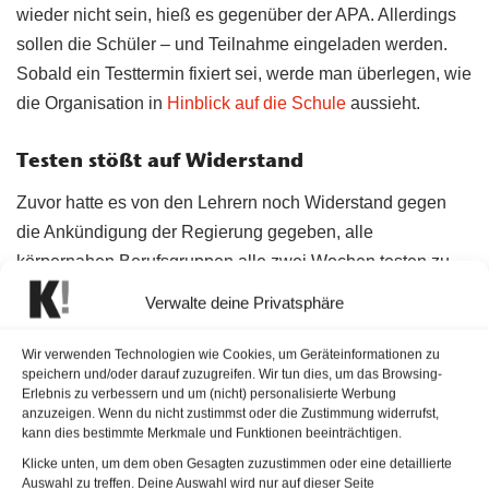
wieder nicht sein, hieß es gegenüber der APA. Allerdings
sollen die Schüler – und Teilnahme eingeladen werden.
Sobald ein Testtermin fixiert sei, werde man überlegen, wie
die Organisation in
Hinblick auf die Schule
aussieht.
Testen stößt auf Widerstand
Zuvor hatte es von den Lehrern noch Widerstand gegen
die Ankündigung der Regierung gegeben, alle
körpernahen Berufsgruppen alle zwei Wochen testen zu
lassen. “Ich sehe das sehr, sehr skeptisch”, so der oberste
Verwalte deine Privatsphäre
Lehrervertreter Paul Kimberger (
FCG
) zur APA. Es brauche
unbedingt mehr Testungen, er will aber auf Überzeugung
Wir verwenden Technologien wie Cookies, um Geräteinformationen zu
speichern und/oder darauf zuzugreifen. Wir tun dies, um das Browsing-
setzen statt auf
Zwang
. Eine diskutierte Impfpflicht für
Erlebnis zu verbessern und um (nicht) personalisierte Werbung
Lehrer ist für ihn derzeit undenkbar.
anzuzeigen. Wenn du nicht zustimmst oder die Zustimmung widerrufst,
kann dies bestimmte Merkmale und Funktionen beeinträchtigen.
Klicke unten, um dem oben Gesagten zuzustimmen oder eine detaillierte
Auswahl zu treffen. Deine Auswahl wird nur auf dieser Seite