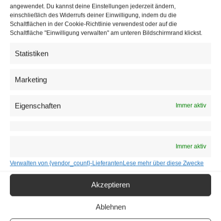
angewendet. Du kannst deine Einstellungen jederzeit ändern,
einschließlich des Widerrufs deiner Einwilligung, indem du die
Schaltflächen in der Cookie-Richtlinie verwendest oder auf die
Schaltfläche "Einwilligung verwalten" am unteren Bildschirmrand klickst.
Statistiken
Marketing
Eigenschaften
Immer aktiv
Lehrer bisher freiwillig dabei
Am Lehrer-Massentest hätten mehr als 70 Prozent freiwillig
Immer aktiv
teilgenommen, betonte Kimberger das große Engagement
Verwalten von {vendor_count}-Lieferanten
Lese mehr über diese Zwecke
der Pädagogen. In der Gesamtbevölkerung waren es nur
knapp 23 Prozent. Dazu komme, dass eine Massentestung
Akzeptieren
ohnehin nur zu einem sicheren Schulbetrieb beitragen
könne, wenn auch Schüler getestet werden. “Sonst ist das
Ablehnen
wieder nur eine Einzelmaßnahme.”