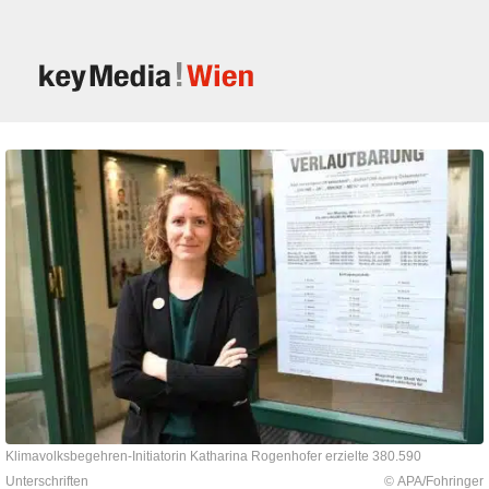
Klimavolksbegehren-Initiatorin Katharina Rogenhofer erzielte 380.590
Unterschriften
© APA/Fohringer