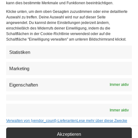
kann dies bestimmte Merkmale und Funktionen beeinträchtigen.
Klicke unten, um dem oben Gesagten zuzustimmen oder eine detaillierte
Lukas Hammer (Grüne) will das Thema Klimaschutz mit den anderen
Auswahl zu treffen. Deine Auswahl wird nur auf dieser Seite
Parteien im Nationalrat behandeln und zeigt sich erfreut über das
angewendet. Du kannst deine Einstellungen jederzeit ändern,
gemeinsam erzielte Ergebnis | © Parlamentsdirektion / Photo Simonis
einschließlich des Widerrufs deiner Einwilligung, indem du die
Schaltflächen in der Cookie-Richtlinie verwendest oder auf die
Schaltfläche "Einwilligung verwalten" am unteren Bildschirmrand klickst.
Das von SPÖ, Grünen und NEOS, einzelnen ÖVP-
Politikern, Religionsgemeinschaften und
Statistiken
Umweltorganisationen unterstützte Klimavolksbegehren
hatte die 100.000er-Hürde schon während der Einleitung
Marketing
geschafft: 114.703
Unterstützungserklärungen
verhalfen
ihm laut Aussendung des Innenministeriums zur
Eigenschaften
Immer aktiv
Eintragungswoche, in der es dann von weiteren 265.887
Österreichern unterschrieben wurde.
Immer aktiv
Mit 5,96 Prozent landete es in der Liste der nunmehr 50
Verwalten von {vendor_count}-Lieferanten
Lese mehr über diese Zwecke
Begehren auf Rang 21. Auch drei weitere Volksbegehren,
Akzeptieren
die in der vorigen Woche zur Unterzeichnung auflagen,