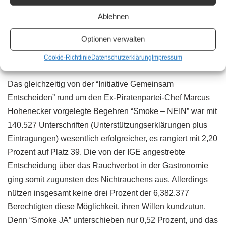
kamen über die 100.000er-Hürde für die Behandlung im
Ablehnen
Parlament, nur “Smoke – JA” blieb mit 33.265
Unterschriften weit darunter.
Optionen verwalten
Cookie-Richtlinie
Datenschutzerklärung
Impressum
Raucher-Hick-Hack-Volksbegehren
Das gleichzeitig von der “Initiative Gemeinsam
Entscheiden” rund um den Ex-Piratenpartei-Chef Marcus
Hohenecker vorgelegte Begehren “Smoke – NEIN” war mit
140.527 Unterschriften (Unterstützungserklärungen plus
Eintragungen) wesentlich erfolgreicher, es rangiert mit 2,20
Prozent auf Platz 39. Die von der IGE angestrebte
Entscheidung über das Rauchverbot in der Gastronomie
ging somit zugunsten des Nichtrauchens aus. Allerdings
nützen insgesamt keine drei Prozent der 6,382.377
Berechtigten diese Möglichkeit, ihren Willen kundzutun.
Denn “Smoke JA” unterschieben nur 0,52 Prozent, und das