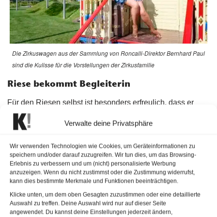
Die Zirkuswagen aus der Sammlung von Roncalli-Direktor Bernhard Paul
sind die Kulisse für die Vorstellungen der Zirkusfamilie
Riese bekommt Begleiterin
Für den Riesen selbst ist besonders erfreulich, dass er
heuer von einer durch und durch adäquaten „Begleiterin“
Verwalte deine Privatsphäre
flankiert wird: Eine Stelzengeherin im Kostüm einer
weißgewandeten Riesin wird in seinem weitläufigen
Wir verwenden Technologien wie Cookies, um Geräteinformationen zu
Garten den
Sommer
über kristallinen Zauber versprühen.
speichern und/oder darauf zuzugreifen. Wir tun dies, um das Browsing-
Erlebnis zu verbessern und um (nicht) personalisierte Werbung
Den Besuchern wird ein buntes Potpourri aus Artistik,
anzuzeigen. Wenn du nicht zustimmst oder die Zustimmung widerrufst,
Poesie und
Künstlerischem
geboten, für die Kleinsten gibt
kann dies bestimmte Merkmale und Funktionen beeinträchtigen.
es Kinderworkshops und ein kleines Zirkuszelt dient als
Klicke unten, um dem oben Gesagten zuzustimmen oder eine detaillierte
Auswahl zu treffen. Deine Auswahl wird nur auf dieser Seite
optisches Highlight direkt beim Eingang in die kristalline
angewendet. Du kannst deine Einstellungen jederzeit ändern,