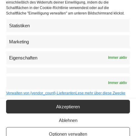
Welt.
einschließlich des Widerrufs deiner Einwilligung, indem du die
Schaltflächen in der Cookie-Richtlinie verwendest oder auf die
Schaltfläche "Einwilligung verwalten" am unteren Bildschirmrand klickst.
Statistiken
Marketing
Eigenschaften
Immer aktiv
Immer aktiv
Verwalten von {vendor_count}-Lieferanten
Lese mehr über diese Zwecke
Die Künstler und Artisten bringen mit „Roncalli´s Zirkuszauber“ die
Atmosphäre einer Manege in den Garten des Riesen
Akzeptieren
Oldtimer, Zirkuswagen und Schaugeschäft
Ablehnen
Eine weitere Zusammenarbeit mit Roncalli stand für das
Event-Team von Beginn an ausser Frage. “Wir freuen uns,
Optionen verwalten