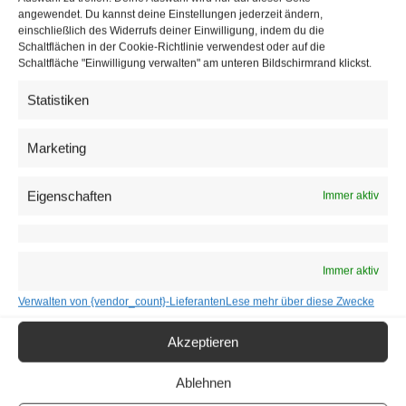
angewendet. Du kannst deine Einstellungen jederzeit ändern,
einschließlich des Widerrufs deiner Einwilligung, indem du die
Schaltflächen in der Cookie-Richtlinie verwendest oder auf die
Schaltfläche "Einwilligung verwalten" am unteren Bildschirmrand klickst.
Statistiken
Kunst und Klassiker bei der Art Austria
im Palais Auersperg
Marketing
8. Mai 2026
Die Kunstmesse zeigt hochkarätige Kunst von
Eigenschaften
Immer aktiv
renommierten Verkaufsgalerien.
Immer aktiv
Verwalten von {vendor_count}-Lieferanten
Lese mehr über diese Zwecke
Akzeptieren
Ablehnen