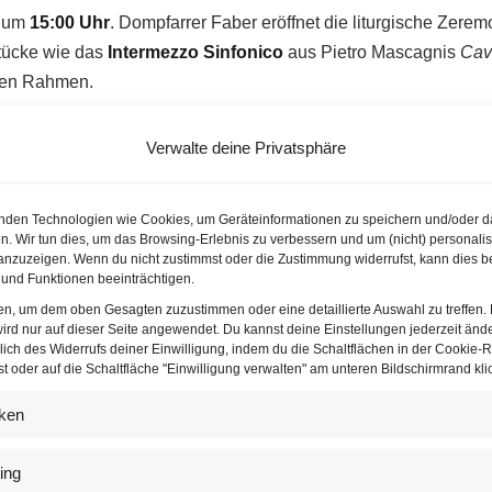
t um
15:00 Uhr
. Dompfarrer Faber eröffnet die liturgische Zere
tücke wie das
Intermezzo Sinfonico
aus Pietro Mascagnis
Cava
chen Rahmen.
rojani
wird das „Ave Maria“ von Bach/Gounod sowie die Komposi
Verwalte deine Privatsphäre
rtragen. Die Feier schließt mit der Aussegnung und dem Auszu
en sich die Anwesenden von Otto Schenk.
nden Technologien wie Cookies, um Geräteinformationen zu speichern und/oder d
n. Wir tun dies, um das Browsing-Erlebnis zu verbessern und um (nicht) personalis
nzuzeigen. Wenn du nicht zustimmst oder die Zustimmung widerrufst, kann dies b
und Funktionen beeinträchtigen.
ten, um dem oben Gesagten zuzustimmen oder eine detaillierte Auswahl zu treffen.
ird nur auf dieser Seite angewendet. Du kannst deine Einstellungen jederzeit änd
lich des Widerrufs deiner Einwilligung, indem du die Schaltflächen in der Cookie-Ri
rengrab
 oder auf die Schaltfläche "Einwilligung verwalten" am unteren Bildschirmrand klic
 Jänner 2025, wird Otto Schenk am Wiener Zentralfriedhof bei
iken
m Tor 2, von wo ein Trauerzug, begleitet von der Original Hoc
führt. Dompfarrer Faber wird die Beisetzung leiten.
ing