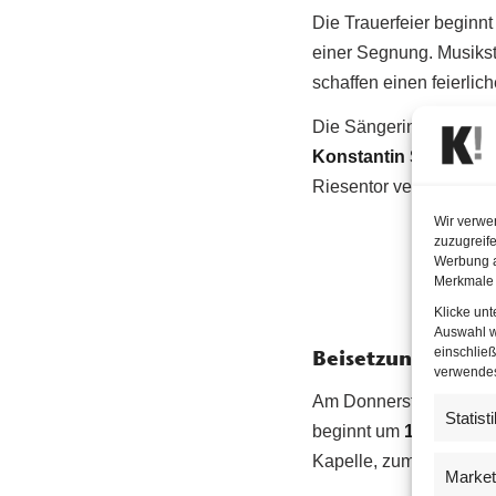
Die Trauerfeier beginn
einer Segnung. Musiks
schaffen einen feierli
Die Sängerin
Tamara T
Konstantin Schenk
vo
Riesentor verabschied
Wir verwe
zuzugreife
Werbung a
Merkmale 
Klicke un
Auswahl w
einschließ
Beisetzung im Eh
verwendest
Am Donnerstag, dem 30.
Statist
beginnt um
14:00 Uhr
a
Kapelle, zum Ehrengrab 
Market