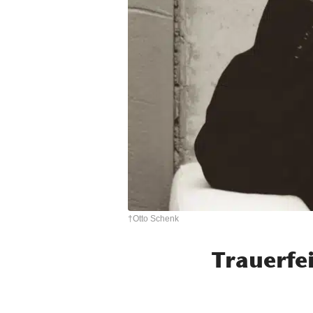
†Otto Schenk
Trauerfe