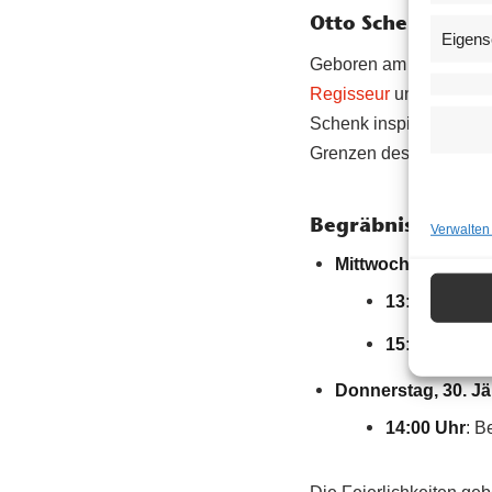
Otto Schenk: Ein 
Eigens
Geboren am 12. Juni 19
Regisseur
und
Intenda
Schenk inspirierte mit 
Grenzen des Theaters 
Begräbnis Termin
Verwalten
Mittwoch, 29. Jänn
13:00 Uhr bi
15:00 Uhr
: T
Donnerstag, 30. J
14:00 Uhr
: B