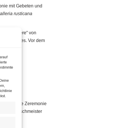
monie mit Gebeten und
lleria rusticana
tion „Vivere“ von
g des Sarges. Vor dem
arauf
ierte
estimmte
 Deine
ern,
chtlinie
kst.
gesetzt. Die Zeremonie
h- und Deutschmeister