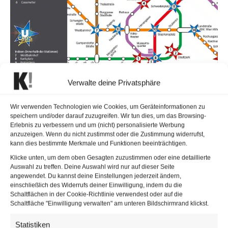
Verwalte deine Privatsphäre
Grafik: Alle Indoor- und Outdoor-Spots der U-Bahn-Stars Stand Juni 2020
Wir verwenden Technologien wie Cookies, um Geräteinformationen zu
speichern und/oder darauf zuzugreifen. Wir tun dies, um das Browsing-
| © Wiener Linien
Erlebnis zu verbessern und um (nicht) personalisierte Werbung
anzuzeigen. Wenn du nicht zustimmst oder die Zustimmung widerrufst,
Virtuelle Lösungen Kultur und Schaffen
kann dies bestimmte Merkmale und Funktionen beeinträchtigen.
Künstlern und Kreativen wurde die Einkommensbasis
Klicke unten, um dem oben Gesagten zuzustimmen oder eine detaillierte
Auswahl zu treffen. Deine Auswahl wird nur auf dieser Seite
aufgrund der Maßnahmen zur Eindämmung von Covid-19
angewendet. Du kannst deine Einstellungen jederzeit ändern,
entzogen. Als Mitte März die Theater geschlossen,
einschließlich des Widerrufs deiner Einwilligung, indem du die
Schaltflächen in der Cookie-Richtlinie verwendest oder auf die
Konzerte bis in den Sommer hinein abgesagt und
Schaltfläche "Einwilligung verwalten" am unteren Bildschirmrand klickst.
Versammlungen jeder Art verboten wurden, standen auch
Statistiken
die U-Bahn-Stars plötzlich vor dem Nichts. Fehlende Kunst