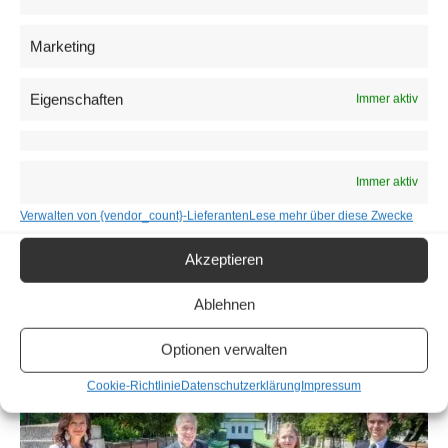
und Kultur im öffentlichen Raum wurde ersatzweise durch
Marketing
hastig eingerichtete
Kulturangebote im Internet
kompensiert.
Eigenschaften
Immer aktiv
Immer aktiv
Verwalten von {vendor_count}-Lieferanten
Lese mehr über diese Zwecke
Akzeptieren
Ablehnen
Optionen verwalten
Cookie-Richtlinie
Datenschutzerklärung
Impressum